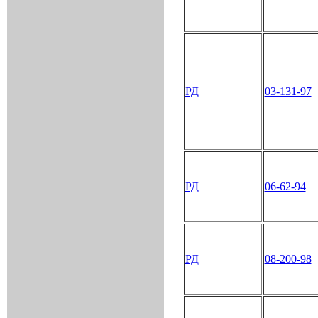
РД
03-131-97
РД
06-62-94
РД
08-200-98