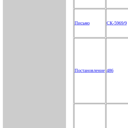
Письмо
СК-5969/9
Постановление
486