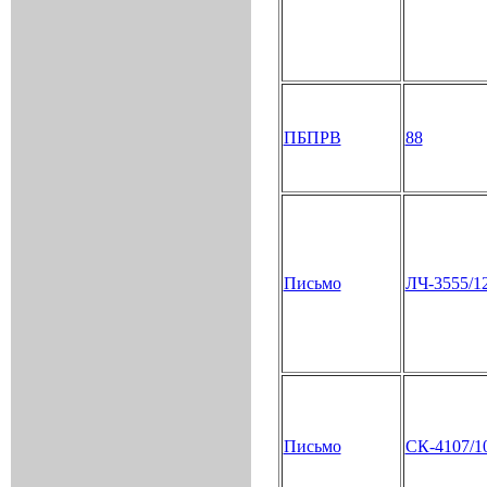
ПБПРВ
88
Письмо
ЛЧ-3555/1
Письмо
СК-4107/1