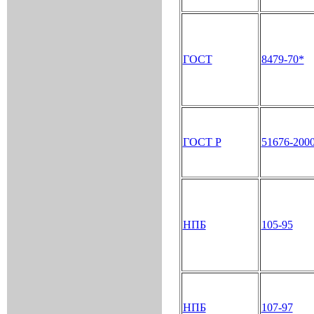
ГОСТ
8479-70*
ГОСТ Р
51676-200
НПБ
105-95
НПБ
107-97