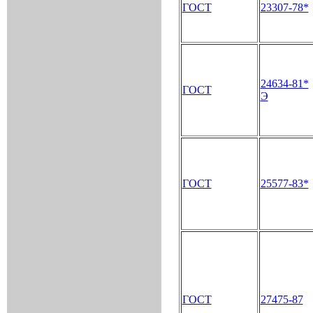
ГОСТ
23307-78*
24634-81*
ГОСТ
Э
ГОСТ
25577-83*
ГОСТ
27475-87