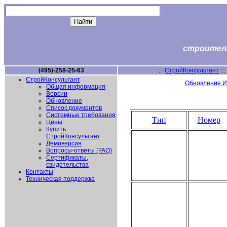
строитель
(495)-258-25-63
::
СтройКонсультант
:
СтройКонсультант
Обновление И
Общая информация
Версии
Обновление
Список документов
Системные требования
Тип
Номер
Цены
Купить
СтройКонсультант
Демоверсия
Вопросы-ответы (FAQ)
Сертификаты,
свидетельства
Контакты
Техническая поддержка