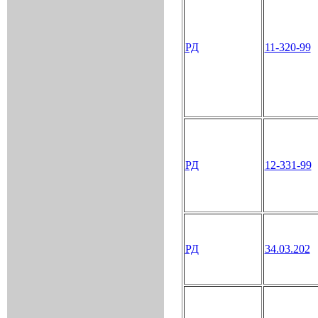
РД
11-320-99
РД
12-331-99
РД
34.03.202