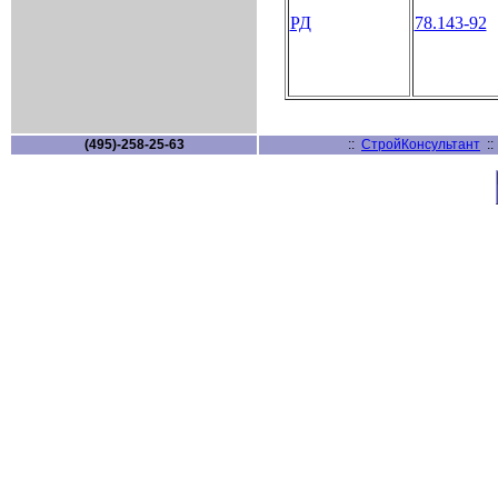
РД
78.143-92
(495)-258-25-63
::
СтройКонсультант
: