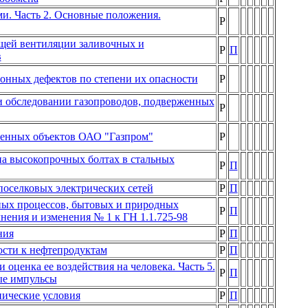
и. Часть 2. Основные положения.
Р
щей вентиляции заливочных и
Р
П
в
онных дефектов по степени их опасности
Р
и обследовании газопроводов, подверженных
Р
енных объектов ОАО "Газпром"
Р
а высокопрочных болтах в стальных
Р
П
оселковых электрических сетей
Р
П
ных процессов, бытовых и природных
Р
П
нения и изменения № 1 к ГН 1.1.725-98
ния
Р
П
ости к нефтепродуктам
Р
П
оценка ее воздействия на человека. Часть 5.
Р
П
ые импульсы
нические условия
Р
П