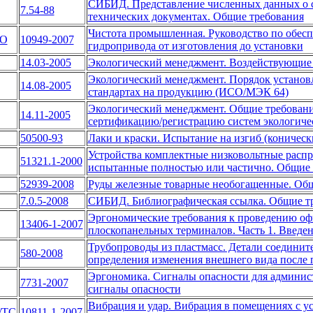
СИБИД. Представление численных данных о св
7.54-88
технических документах. Общие требования
Чистота промышленная. Руководство по обес
ТО
10949-2007
гидропривода от изготовления до установки
14.03-2005
Экологический менеджмент. Воздействующие
Экологический менеджмент. Порядок установ
14.08-2005
стандартах на продукцию (ИСО/МЭК 64)
Экологический менеджмент. Общие требовани
14.11-2005
сертификацию/регистрацию систем экологич
50500-93
Лаки и краски. Испытание на изгиб (коническ
Устройства комплектные низковольтные распре
51321.1-2000
испытанные полностью или частично. Общие 
52939-2008
Руды железные товарные необогащенные. Общ
7.0.5-2008
СИБИД. Библиографическая ссылка. Общие тр
Эргономические требования к проведению оф
13406-1-2007
плоскопанельных терминалов. Часть 1. Введе
Трубопроводы из пластмасс. Детали соединит
580-2008
определения изменения внешнего вида после 
Эргономика. Сигналы опасности для админис
7731-2007
сигналы опасности
Вибрация и удар. Вибрация в помещениях с у
/ТС
10811-1-2007