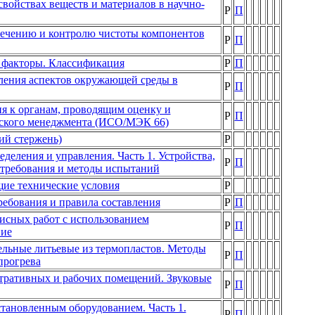
ойствах веществ и материалов в научно-
Р
П
печению и контролю чистоты компонентов
Р
П
 факторы. Классификация
Р
П
ления аспектов окружающей среды в
Р
П
я к органам, проводящим оценку и
Р
П
еского менеджмента (ИСО/МЭК 66)
ий стержень)
Р
деления и управления. Часть 1. Устройства,
Р
П
требования и методы испытаний
ие технические условия
Р
ебования и правила составления
Р
П
исных работ с использованием
Р
П
ние
ельные литьевые из термопластов. Методы
Р
П
прогрева
тративных и рабочих помещений. Звуковые
Р
П
становленным оборудованием. Часть 1.
Р
П