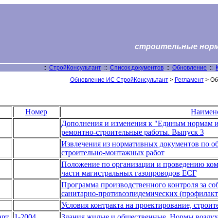
строительные нормы
::
СтройКонсультант
::
Список документов
::
Обновление
::
Обновление ИС СтройКонсультант
>
Регламент
> Об
Номер
Наимен
Дополнения и изменения к "Единым нормам и
ремонтно-строительные работы. Выпуск 3
Извлечения из нормативных документов по о
строительно-монтажных работ
Положение по организации и проведению ком
части магистральных газопроводов ЕСГ
Программа производственного контроля за с
санитарно-противоэпидемических (профилакт
Условия контракта на проектирование, строит
рт
1-2004
Здания жилые и общественные. Нормы возду