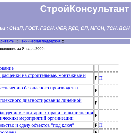
СтройКонсультант
 : СНиП, ГОСТ, ГЭСН, ФЕР, РДС, СП, МГСН, ТСН, ВСН
Контакты
::
Техническая поддержка
::
новление за Январь 2009 г.
ование
 расценки на строительные, монтажные и
Р
П
беспечению безопасного производства
Р
плексного диагностирования линейной
Р
облюдением санитарных правил и выполнения
Р
ических) мероприятий организации
ельство и сдачу объектов "под ключ"
Р
П
хообмена
Р