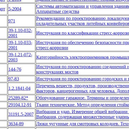
Системы автоматизации и управления зданиям
рт
5-2004
Аппаратные средства
Рекомендации по проектированию локализую
971
охладительных участков литейных конвейеро
39-1.10-032-
Инструкция по классификации стресс-коррози
2001
39-1.10-033-
Инструкция по обеспечению безопасности пр
2001
стресс-коррозии
39-1.21-072-
Категорийность электроприемников промышл
2003
Инструкция по проектированию соединений н
144-76
конструкциях мостов
97-83
Инструкция по проектированию городских и п
Перечень веществ, продуктов, производствен
1.2.1841-04
факторов, канцерогенных для человека. Допол
25289-82*
Оборудование гаражное. Термины и определе
29104.12-91
Ткани технические. Метод определения стойк
Вибрация и удар. Измерение общей вибрации и 
31191.5-2007
Вибрация, содержащая множественные ударн
3634-89
Люки чугунные для смотровых колодцев. Тех