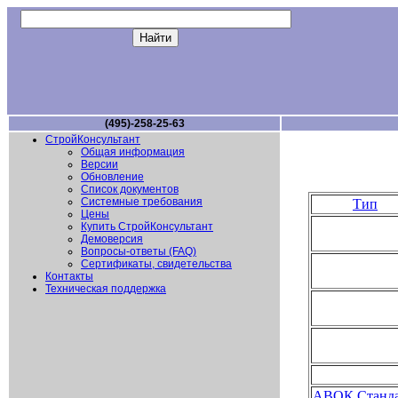
(495)-258-25-63
СтройКонсультант
Общая информация
Версии
Обновление
Список документов
Системные требования
Тип
Цены
Купить СтройКонсультант
Демоверсия
Вопросы-ответы (FAQ)
Сертификаты, свидетельства
Контакты
Техническая поддержка
АВОК Станда