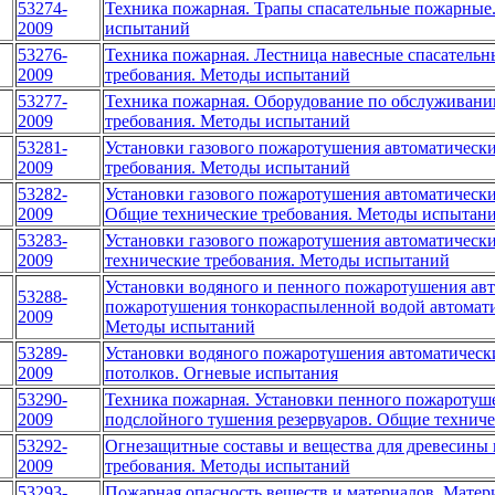
53274-
Техника пожарная. Трапы спасательные пожарные
2009
испытаний
53276-
Техника пожарная. Лестница навесные спасатель
2009
требования. Методы испытаний
53277-
Техника пожарная. Оборудование по обслуживани
2009
требования. Методы испытаний
53281-
Установки газового пожаротушения автоматически
2009
требования. Методы испытаний
53282-
Установки газового пожаротушения автоматически
2009
Общие технические требования. Методы испытан
53283-
Установки газового пожаротушения автоматически
2009
технические требования. Методы испытаний
Установки водяного и пенного пожаротушения ав
53288-
пожаротушения тонкораспыленной водой автомати
2009
Методы испытаний
53289-
Установки водяного пожаротушения автоматическ
2009
потолков. Огневые испытания
53290-
Техника пожарная. Установки пенного пожаротуше
2009
подслойного тушения резервуаров. Общие технич
53292-
Огнезащитные составы и вещества для древесины 
2009
требования. Методы испытаний
53293-
Пожарная опасность веществ и материалов. Матери