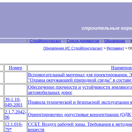
строительные нормы
::
СтройКонсультант
::
Список документов
::
Обновление
::
Обновление ИС СтройКонсультант
>
Регламент
> Об
Номер
Наименов
Вспомогательный материал для проектирования. Э
"Охрана окружающей природной среды" в составе 
Обеспечение прочности и устойчивости земляного
автомобильных дорог
39-1.10-
Правила технической и безопасной эксплуатации 
049-2001
2.1.7.2042-
Ориентировочно допустимые концентрации (ОДК)
06
12.1.016-
ССБТ. Воздух рабочей зоны. Требования к методи
79*
веществ