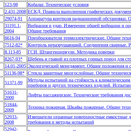
123-98
Кобальт. Технические условия
2.431-2008
ЕСКД. Правила выполнения графических документ
29074-91
Аппаратура контроля радиационной обстановки. 
31191.1-
Вибрация и удар. Измерение общей вибрации и оцен
2004
Общие требования
6616-94
Преобразователи термоэлектрические. Общие техн
7512-82*
Контроль неразрушающий. Соединения сварные. Р
8.113-85
ГСИ. Штангенциркули. Методика поверки
8267-93*
Щебень и гравий из плотных горных пород для ст
14.01-2005
Экологический менеджмент. Общие положения и о
51136-98*
Стекла защитные многослойные. Общие техническ
Методы испытаний на стойкость к климатически
51371-99
приборов и других технических изделий. Испытани
51631-
Лифты пассажирские. Технические требования дос
2000
51844-
Техника пожарная. Шкафы пожарные. Общие техн
2009
52933-
Извещатели охранные поверхностные емкостные 
2008
требования и методы испытаний
52942-