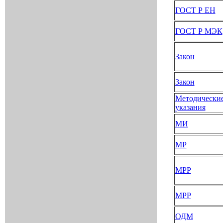
ГОСТ Р ЕН
ГОСТ Р МЭК
Закон
Закон
Методически
указания
МИ
МР
МРР
МРР
ОДМ