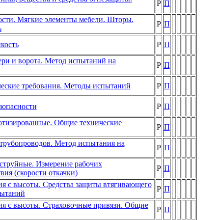
Р
П
сти. Мягкие элементы мебели. Шторы.
Р
П
ь
кость
Р
П
ри и ворота. Метод испытаний на
Р
П
ческие требования. Методы испытаний
Р
П
зопасности
Р
П
отизированные. Общие технические
Р
П
рубопроводов. Метод испытания на
Р
П
струйные. Измерение рабочих
Р
П
вия (скорости откачки)
ия с высоты. Средства защиты втягивающего
Р
П
пытаний
ия с высоты. Страховочные привязи. Общие
Р
П