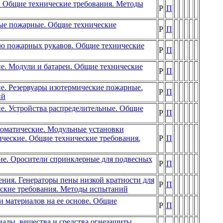
. Общие технические требования. Методы
Р
П
ные пожарные. Общие технические
Р
П
ю пожарных рукавов. Общие технические
Р
П
е. Модули и батареи. Общие технические
Р
П
е. Резервуары изотермические пожарные.
Р
П
ий
е. Устройства распределительные. Общие
Р
П
томатические. Модульные установки
ческие. Общие технические требования.
Р
П
ие. Оросители спринклерные для подвесных
Р
П
ния. Генераторы пены низкой кратности для
Р
П
еские требования. Методы испытаний
и материалов на ее основе. Общие
Р
П
алы, вещества и средства огнезащиты.