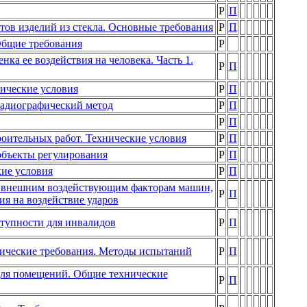
Р
П
ов изделий из стекла. Основные требования
Р
П
Общие требования
Р
ка ее воздействия на человека. Часть 1.
Р
П
ические условия
Р
П
адиографический метод
Р
П
Р
П
роительных работ. Технические условия
Р
П
бъекты регулирования
Р
П
ие условия
Р
П
м внешним воздействующим факторам машин,
Р
П
я на воздействие ударов
тупности для инвалидов
Р
П
ические требования. Методы испытаний
Р
П
для помещений. Общие технические
Р
П