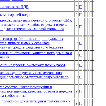
нии проектов ПДВ
Р
П
ъема горячей воды
Р
П
индексах изменения сметной стоимости СМР,
и изыскательских работ, индексы изменения
Р
П
е индексы изменения сметной стоимости
России разработанных индивидуальных
ства, применяемых к объектам,
Р
П
чением средств федерального бюджета
сметной стоимости капитального ремонта и
Р
П
ачения
олнение проектно-изыскательских работ
Р
П
ления садоводческих некоммерческих
щих временное отсутствие потребителя по
Р
П
ва собственников помещений в
лых помещений, качества, объема и порядка
Р
П
ым требованиям
в проектной документации и требованиях к
Р
П