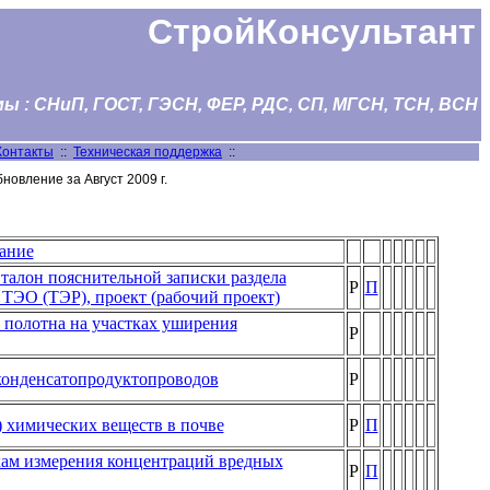
СтройКонсультант
 : СНиП, ГОСТ, ГЭСН, ФЕР, РДС, СП, МГСН, ТСН, ВСН
Контакты
::
Техническая поддержка
::
новление за Август 2009 г.
ание
талон пояснительной записки раздела
Р
П
ТЭО (ТЭР), проект (рабочий проект)
 полотна на участках уширения
Р
конденсатопродуктопроводов
Р
 химических веществ в почве
Р
П
кам измерения концентраций вредных
Р
П