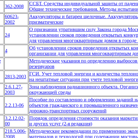
ССБТ. Средства индивидуальной защиты от паден
362-2008
Общие технические требования. Методы испытан
60623-
Аккумуляторы и батареи щелочные. Аккумулятор
2002
призматические
О признании утратившим силу Закона города Моск
24
установлении сроков проведения открытых конку
для управления многоквартирным домом в городе
Об установлении сроков проведения открытых ко
4
организации для управления многоквартирным до
е
Методические указания по определению выбросов 
резервуаров
ГСИ. Учет тепловой энергии и количества теплон
2813-2003
на нештатные ситуации при учете тепловой энерг
2.6.1.27-
Зона наблюдения радиационного объекта. Организ
2003
окружающей среды
Пособие по составлению и оформлению заданий на
2.2.13-06
объектов гражданского и промышленного назначен
дорожно-транспортных сооружений
3.2.12.02-
Порядок определения стоимости оказания маркети
00
и других услуг (2-я редакция)
218.5.006-
Методические рекомендации по применению экол
2008
материалов и технологий при содержании мостов