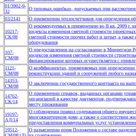
01/3902-9-
О типовых ошибках, допускаемых при рассмотре
32
03/2141
О применении теплосчетчиков для определения об
О рекомендуемых к применению во II кв. 2009 г. 
10217-
индексы изменения сметной стоимости проектных 
СК/08
сметной стоимости прочих работ и затрат, а такж
оборудования
О предоставлении на согласование в Минрегион 
107-
индексов изменения сметной стоимости строитель
СМ/08
финансирование которых осуществляется с привле
1121-
О коэффициентах, применяемых при определении 
СМ/08
реконструкции зданий и сооружений любого назн
14353-
О заключении государственного контракта на вып
СМ/08
О применении справок, выданных органами управ
14762-
организаций в качестве документов, подтверждаю
СК/14
месту проживания
О соблюдении правил содержания общего имущест
19197-
многоквартирном доме, а также о соответствии жи
АД/14
предоставления коммунальных услуг установленн
19512-
О разъяснении норм Положения о составе раздело
СМ/08 (Д)
их содержанию