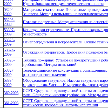
2009
Идентификация методами термического анализа
53294-
Материалы текстильные. Постельные принадлежно
2009
Занавеси. Методы испытаний на воспламеняемост
53298-
Потолки подвесные. Метод испытания на огнестой
2009
53307-
Конструкции строительные. Противопожарные две
2009
огнестойкость
53323-
Огнепреградители и искрогасители. Общие техни
2009
53324-
Ограждения резервуаров. Требования пожарной бе
2009
53326-
Техника пожарная. Установки пожаротушения роб
2009
требования. Методы испытаний
53327-
Теплоизоляционные конструкции промышленных т
2009
распространение пламени
53334-
Оборудование вакуумное. Насосы вакуумные паро
2009
характеристик. Часть 1. Измерение быстроты дейст
ССБТ. Средства индивидуальной защиты от паден
360-2008
типа. Общие технические требования. Методы ис
ССБТ. Средства индивидуальной защиты от паден
361-2008
технические требования. Методы испытаний