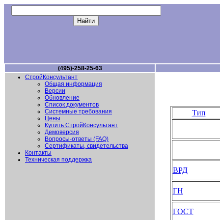
(495)-258-25-63
СтройКонсультант
Общая информация
Версии
Обновление
Список документов
Системные требования
Тип
Цены
Купить СтройКонсультант
Демоверсия
Вопросы-ответы (FAQ)
Сертификаты, свидетельства
Контакты
Техническая поддержка
ВРД
ГН
ГОСТ