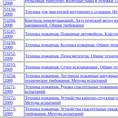
Рельсовый транспорт. Колесные пары и тележки. О
2008
53134-
Топлива для двигателей внутреннего сгорания. Н
2008
53204-
Контроль неразрушающий. Акустический метод к
2008
напряжений. Общие требования
53247-
Техника пожарная. Пожарные автомобили. Класси
2009
53250-
Техника пожарная. Колонка пожарная. Общие тех
2009
53252-
Техника пожарная. Пеносмесители. Общие технич
2009
53253-
Техника пожарная. Сетки всасывающие. Общие те
2009
53254-
Техника пожарная. Лестницы пожарные наружные
2009
технические требования. Методы испытаний
53271-
Техника пожарная. Рукава спасательные пожарные
2009
испытаний
53272-
Техника пожарная. Устройства канатно-спускные 
2009
Методы испытаний
53273-
Техника пожарная. Устройства спасательные пры
2009
требования. Методы испытаний