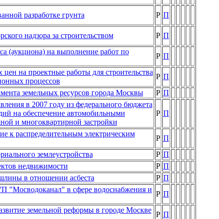
анной разработке грунта
Р
П
рского надзора за строительством
Р
П
са (аукциона) на выполнение работ по
Р
П
цен на проектные работы для строительства
Р
П
ионных процессов
амента земельных ресурсов города Москвы
Р
П
вления в 2007 году из федерального бюджета
дий на обеспечение автомобильными
Р
П
ной и многоквартирной застройки
ние к распределительным электрическим
Р
П
риального землеустройства
Р
П
ъектов недвижимости
Р
П
шлины в отношении асбеста
Р
П
УП "Мосводоканал" в сфере водоснабжения и
Р
П
азвитие земельной реформы в городе Москве
Р
П