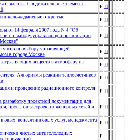
ия с высоты. Соединительные элементы.
Р
П
ий
ы никель-кадмиевые открытые
Р
П
вы от 14 февраля 2007 года N 4 "Об
рсов по выбору управляющей организации
Р
П
 Москве"
нкурсов по выбору управляющей
Р
П
мом в городе Москве
загрязняющих веществ в атмосферу из
Р
П
осителя. Алгоритмы реакции теплосчетчиков
Р
П
ии
ация и проведение радиационного контроля
Р
П
 разработку проектной документации для
ия, проектов застроек, инженерных сетей и
Р
П
нговых, консалтинговых услуг, менеджмента
Р
П
огически чистых антигололедных
Р
ых сооружений