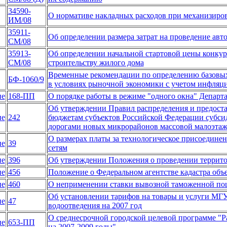
34590-
О нормативе накладных расходов при механизиров
ИМ/08
35911-
Об определении размера затрат на проведение авто
СМ/08
35913-
Об определении начальной стартовой цены конкур
СМ/08
строительству жилого дома
Временные рекомендации по определению базовых 
БФ-1060/9
в условиях рыночной экономики с учетом инфляц
ие
168-ПП
О порядке работы в режиме "одного окна" Департ
Об утверждении Правил распределения и предоста
ие
242
бюджетам субъектов Российской Федерации субси
дорогами новых микрорайонов массовой малоэтаж
О размерах платы за технологическое присоедине
ие
39
сетям
ие
396
Об утверждении Положения о проведении террито
ие
456
Положение о Федеральном агентстве кадастра об
ие
460
О неприменении ставки вывозной таможенной по
Об установлении тарифов на товары и услуги МГ
ие
47
водоотведения на 2007 год
О среднесрочной городской целевой программе "Р
ие
653-ПП
на 2007-2009 годы"