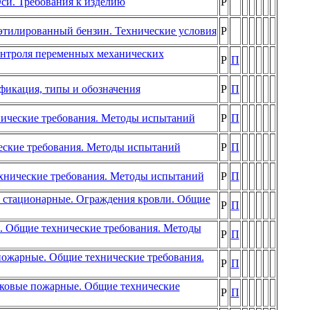
си. Требования к изделию
Р
еэтилированный бензин. Технические условия
Р
онтроля переменных механических
Р
П
фикация, типы и обозначения
Р
П
нические требования. Методы испытаний
Р
П
еские требования. Методы испытаний
Р
П
хнические требования. Методы испытаний
Р
П
 стационарные. Ограждения кровли. Общие
Р
П
. Общие технические требования. Методы
Р
П
пожарные. Общие технические требования.
Р
П
жковые пожарные. Общие технические
Р
П