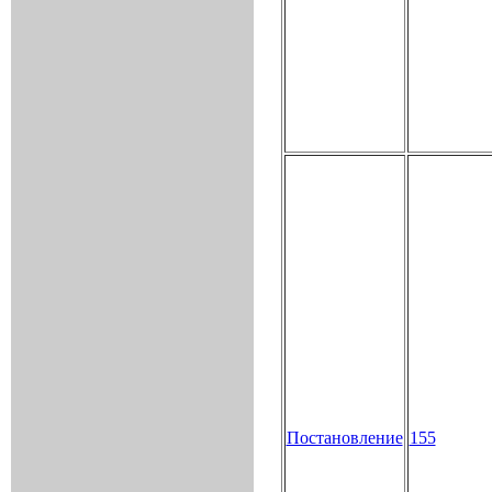
Постановление
155