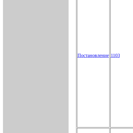
Постановление
1103