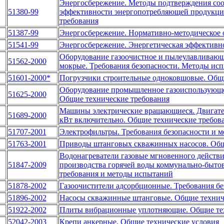
Энергосбережение. Методы подтверждения соот
51380-99
эффективности энергопотребляющей продукци
требования
51387-99
Энергосбережение. Нормативно-методическое 
51541-99
Энергосбережение. Энергетическая эффективно
Оборудование газоочистное и пылеулавливающ
51562-2000
мокрые. Требования безопасности. Методы ис
51601-2000*
Погрузчики строительные одноковшовые. Общи
Оборудование промышленное газоиспользующее
51625-2000
Общие технические требования
Машины электрические вращающиеся. Двигател
51689-2000
кВт включительно. Общие технические требов
51707-2001
Электрофильтры. Требования безопасности и 
51763-2001
Приводы штанговых скважинных насосов. Общ
Водонагреватели газовые мгновенного действи
51847-2009
производства горячей воды коммунально-бытов
требования и методы испытаний
51878-2002
Газоочистители адсорбционные. Требования б
51896-2002
Насосы скважинные штанговые. Общие технич
51922-2002
Плиты вибрационные уплотняющие. Общие тех
52042-2003
Крепи анкерные. Общие технические условия