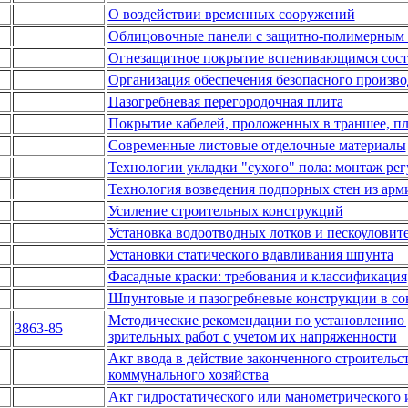
О воздействии временных сооружений
Облицовочные панели с защитно-полимерны
Огнезащитное покрытие вспенивающимся сос
Организация обеспечения безопасного произво
Пазогребневая перегородочная плита
Покрытие кабелей, проложенных в траншее, пл
Современные листовые отделочные материалы
Технологии укладки "сухого" пола: монтаж ре
Технология возведения подпорных стен из арм
Усиление строительных конструкций
Установка водоотводных лотков и пескоуловит
Установки статического вдавливания шпунта
Фасадные краски: требования и классификация
Шпунтовые и пазогребневые конструкции в со
Методические рекомендации по установлению 
3863-85
зрительных работ с учетом их напряженности
Акт ввода в действие законченного строитель
коммунального хозяйства
Акт гидростатического или манометрического 