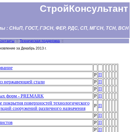
СтройКонсультант
 : СНиП, ГОСТ, ГЭСН, ФЕР, РДС, СП, МГСН, ТСН, ВСН
Контакты
::
Техническая поддержка
::
овление за Декабрь 2013 г.
вание
Р
П
из нержавеющей стали
Р
П
Р
П
овых форм - PREMARK
Р
П
 покрытия поверхностей технологического
Р
П
укций сооружений различного назначения
Р
П
листов
Р
П
Р
П