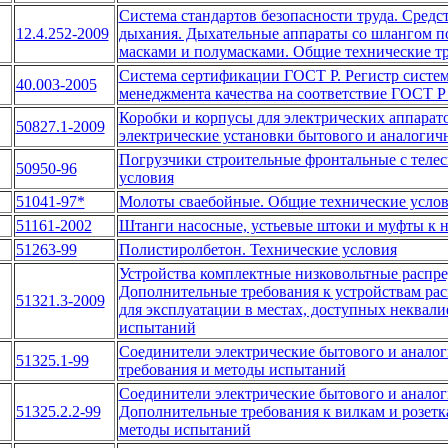
Система стандартов безопасности труда. Сред
12.4.252-2009
дыхания. Дыхательные аппараты со шлангом по
масками и полумасками. Общие технические т
Система сертификации ГОСТ Р. Регистр систем
40.003-2005
менеджмента качества на соответствие ГОСТ 
Коробки и корпусы для электрических аппарат
50827.1-2009
электрические установки бытового и аналогичн
Погрузчики строительные фронтальные с телес
50950-96
условия
51041-97*
Молоты сваебойные. Общие технические усло
51161-2002
Штанги насосные, устьевые штоки и муфты к н
51263-99
Полистиролбетон. Технические условия
Устройства комплектные низковольтные распред
Дополнительные требования к устройствам рас
51321.3-2009
для эксплуатации в местах, доступных неквал
испытаний
Соединители электрические бытового и аналог
51325.1-99
требования и методы испытаний
Соединители электрические бытового и аналоги
51325.2.2-99
Дополнительные требования к вилкам и розетк
методы испытаний