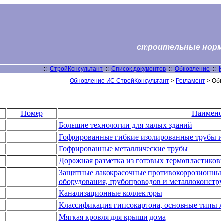
строительные нормы
::
СтройКонсультант
::
Список документов
::
Обновление
::
Обновление ИС СтройКонсультант
>
Регламент
> Обн
Номер
Наимено
Большие технологии для малых зданий
Гофрированные гибкие изолированные трубы 
Гофрированные металлические трубы
Дорожная разметка из готовых термопластик
Защитные лакокрасочные противокоррозионные
оборудования, трубопроводов и металлоконстр
Канализационные коллекторы
Классификация гипсокартона, основные типы 
Мягкая кровля для крыши дома