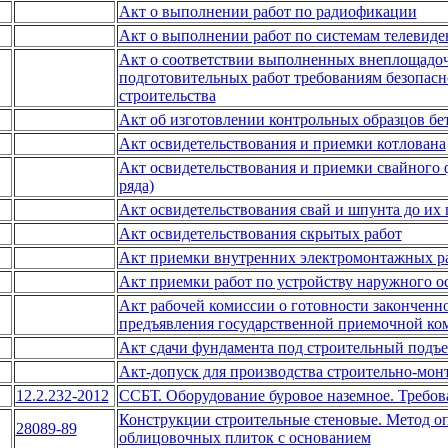
Акт о выполнении работ по радиофикации
Акт о выполнении работ по системам телевиде
Акт о соответствии выполненных внеплощадо
подготовительных работ требованиям безопасно
строительства
Акт об изготовлении контрольных образцов бе
Акт освидетельствования и приемки котлована
Акт освидетельствования и приемки свайного 
ряда)
Акт освидетельствования свай и шпунта до их 
Акт освидетельствования скрытых работ
Акт приемки внутренних электромонтажных р
Акт приемки работ по устройству наружного 
Акт рабочей комиссии о готовности законченно
предъявления государственной приемочной ко
Акт сдачи фундамента под строительный подъ
Акт-допуск для производства строительно-мон
12.2.232-2012
ССБТ. Оборудование буровое наземное. Требов
Конструкции строительные стеновые. Метод о
28089-89
облицовочных плиток с основанием