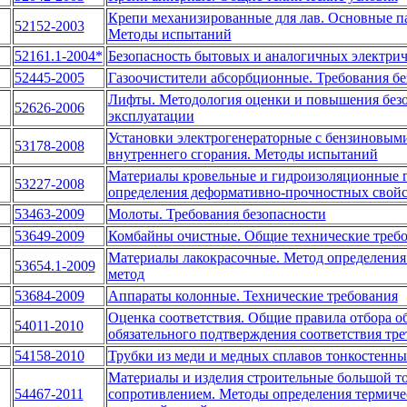
Крепи механизированные для лав. Основные п
52152-2003
Методы испытаний
52161.1-2004*
Безопасность бытовых и аналогичных электрич
52445-2005
Газоочистители абсорбционные. Требования б
Лифты. Методология оценки и повышения безо
52626-2006
эксплуатации
Установки электрогенераторные с бензиновым
53178-2008
внутреннего сгорания. Методы испытаний
Материалы кровельные и гидроизоляционные 
53227-2008
определения деформативно-прочностных свойс
53463-2009
Молоты. Требования безопасности
53649-2009
Комбайны очистные. Общие технические треб
Материалы лакокрасочные. Метод определения 
53654.1-2009
метод
53684-2009
Аппараты колонные. Технические требования
Оценка соответствия. Общие правила отбора о
54011-2010
обязательного подтверждения соответствия тре
54158-2010
Трубки из меди и медных сплавов тонкостенны
Материалы и изделия строительные большой т
54467-2011
сопротивлением. Методы определения термичес