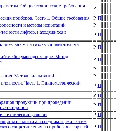
араметры. Общие технические требования.
Р
еских приборов. Часть 1. Общие требования
Р
П
езопасности и методы испытаний
Р
пасности лифтов, находящихся в
Р
П
и, дизельными и газовыми двигателями
Р
П
гибкие битумосодержащие. Метод
Р
П
тв
Р
ования. Методы испытаний
Р
плотности. Часть 1. Пикнометрический
Р
П
Р
П
бразцов продукции при проведении
Р
П
тьей стороной
е. Технические условия
Р
П
олщины с высоким и средним термическим
кого сопротивления на приборах с горячей
Р
П