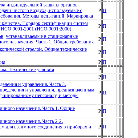
ства индивидуальной защиты органов
дачи чистого воздуха, используемые с
Р
П
ребования. Методы испытаний. Маркировка
 качества. Порядок сертификации систем
Р
П
Р ИСО 9001-2001 (ИСО 9001:2000)
ов, устанавливаемые в стационарные
Р
П
ого назначения. Часть 1. Общие требования
копической стрелой. Общие технические
Р
П
вия
Р
П
им. Технические условия
Р
Р
П
еления и управления. Часть 3.
пределения и управления, предназначенным
Р
П
ифицированному персоналу, и методы
ичного назначения. Часть 1. Общие
Р
П
чного назначения. Часть 2-2.
ам для взаимного соединения в приборах и
Р
П