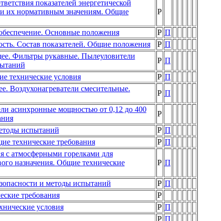
ветствия показателей энергетической
и их нормативным значениям. Общие
Р
обеспечение. Основные положения
Р
П
сть. Состав показателей. Общие положения
Р
П
ее. Фильтры рукавные. Пылеуловители
Р
П
пытаний
е технические условия
Р
П
. Воздухонагреватели смесительные.
Р
П
и асинхронные мощностью от 0,12 до 400
Р
ания
методы испытаний
Р
П
ие технические требования
Р
П
я с атмосферными горелками для
ого назначения. Общие технические
Р
П
езопасности и методы испытаний
Р
П
еские требования
Р
нические условия
Р
П
Р
П