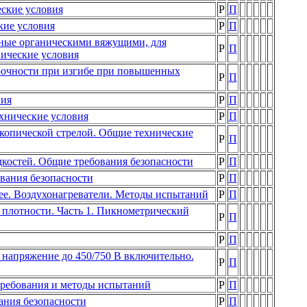
ские условия
Р
П
кие условия
Р
П
ные органическими вяжущими, для
Р
П
нические условия
рочности при изгибе при повышенных
Р
П
вия
Р
П
нические условия
Р
П
копической стрелой. Общие технические
Р
П
дкостей. Общие требования безопасности
Р
П
вания безопасности
Р
П
е. Воздухонагреватели. Методы испытаний
Р
П
плотности. Часть 1. Пикнометрический
Р
П
Р
П
 напряжение до 450/750 В включительно.
Р
П
требования и методы испытаний
Р
П
ания безопасности
Р
П