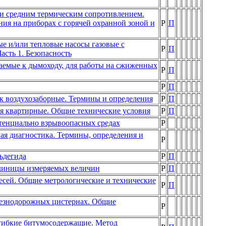
 и средним термическим сопротивлением.
ия на приборах с горячей охранной зоной и
Р
П
 и/или тепловые насосы газовые с
Р
П
сть 1. Безопасность
аемые к дымоходу, для работы на сжиженных
Р
П
Р
П
к воздухозаборные. Термины и определения
Р
П
я квартирные. Общие технические условия
Р
П
тенциально взрывоопасных средах
Р
ая диагностика. Термины, определения и
Р
ьдегида
Р
П
Единицы измеряемых величин
Р
П
есей. Общие метрологические и технические
Р
П
лезнодорожных цистернах. Общие
Р
гибкие битумосодержащие. Метод