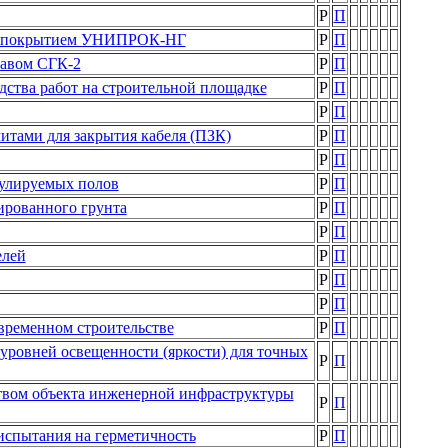
Р
П
м покрытием УНИПРОК-НГ
Р
П
тавом СГК-2
Р
П
дства работ на строительной площадке
Р
П
Р
П
итами для закрытия кабеля (ПЗК)
Р
П
Р
П
гулируемых полов
Р
П
ированного грунта
Р
П
Р
П
елей
Р
П
Р
П
Р
П
временном строительстве
Р
П
уровней освещенности (яркости) для точных
Р
П
ством объекта инженерной инфраструктуры
Р
П
испытания на герметичность
Р
П