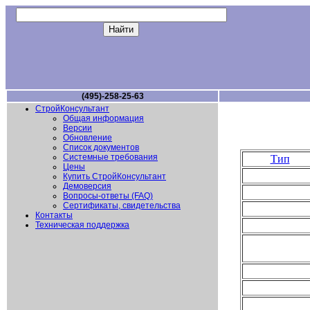
(495)-258-25-63
СтройКонсультант
Общая информация
Версии
Обновление
Список документов
Системные требования
Тип
Цены
Купить СтройКонсультант
Демоверсия
Вопросы-ответы (FAQ)
Сертификаты, свидетельства
Контакты
Техническая поддержка