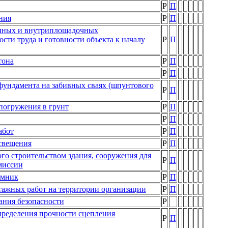
Р
П
ния
Р
П
чных и внутриплощадочных
сти труда и готовности объекта к началу
Р
П
тона
Р
П
Р
П
фундамента на забивных сваях (шпунтового
Р
П
погружения в грунт
Р
П
Р
П
абот
Р
П
освещения
Р
П
го строительством здания, сооружения для
Р
П
миссии
емник
Р
П
тажных работ на территории организации
Р
П
ания безопасности
Р
пределения прочности сцепления
Р
П