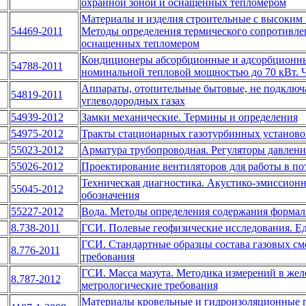
охранной зоной и оснащенных тепломером
Материалы и изделия строительные с высоким
54469-2011
Методы определения термического сопротивлен
оснащенных тепломером
Кондиционеры абсорбционные и адсорбционные
54788-2011
номинальной тепловой мощностью до 70 кВт. Ча
Аппараты, отопительные бытовые, не подключ
54819-2011
углеводородных газах
54939-2012
Замки механические. Термины и определения
54975-2012
Тракты стационарных газотурбинных установо
55023-2012
Арматура трубопроводная. Регуляторы давлени
55026-2012
Проектирование вентиляторов для работы в по
Техническая диагностика. Акустико-эмиссионн
55045-2012
обозначения
55227-2012
Вода. Методы определения содержания формал
8.738-2011
ГСИ. Полевые геофизические исследования. 
ГСИ. Стандартные образцы состава газовых см
8.776-2011
требования
ГСИ. Масса мазута. Методика измерений в же
8.787-2012
метрологические требования
Материалы кровельные и гидроизоляционные 