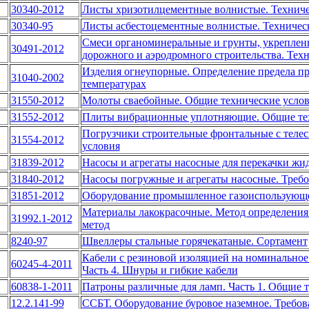
30340-2012
Листы хризотилцементные волнистые. Техниче
30340-95
Листы асбестоцементные волнистые. Техничес
Смеси органоминеральные и грунты, укреплен
30491-2012
дорожного и аэродромного строительства. Тех
Изделия огнеупорные. Определение предела п
31040-2002
температурах
31550-2012
Молоты сваебойные. Общие технические усло
31552-2012
Плиты вибрационные уплотняющие. Общие тех
Погрузчики строительные фронтальные с телес
31554-2012
условия
31839-2012
Насосы и агрегаты насосные для перекачки жи
31840-2012
Насосы погружные и агрегаты насосные. Требо
31851-2012
Оборудование промышленное газоиспользующе
Материалы лакокрасочные. Метод определения 
31992.1-2012
метод
8240-97
Швеллеры стальные горячекатаные. Сортамент
Кабели с резиновой изоляцией на номинальное
60245-4-2011
Часть 4. Шнуры и гибкие кабели
60838-1-2011
Патроны различные для ламп. Часть 1. Общие 
12.2.141-99
ССБТ. Оборудование буровое наземное. Требов