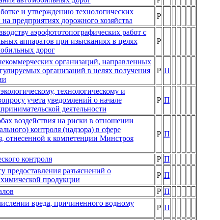
аботке и утверждению технологических
Р
 на предприятиях дорожного хозяйства
водству аэрофототопографических работ с
ьных аппаратов при изысканиях в целях
Р
мобильных дорог
некоммерческих организаций, направленных
улируемых организаций в целях получения
Р
П
ии
экологическому, технологическому и
вопросу учета уведомлений о начале
Р
П
дпринимательской деятельности
обах воздействия на риски в отношении
льного) контроля (надзора) в сфере
Р
П
я, отнесенной к компетенции Минстроя
еского контроля
Р
П
у предоставления разъяснений о
Р
П
и химической продукции
алов
Р
П
ислении вреда, причиненного водному
Р
П