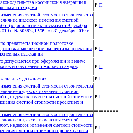
аконодательства Российской Федерации в
Р
П
альными отходами
изменения сметной стоимости строительства
е величине индексов изменения сметной
бот (в дополнение к письмам от 9 декабря
Р
П
2019 г. № 50583-ДВ/09, от З1 декабря 2019 г.
 по предаттестационной подготовке
подготовки заключений экспертизы проектной
Р
П
нженерных изысканий
то допускаются при оформлении и выдаче
атов и обеспечении жильем граждан,
Р
П
нженерных должностях
Р
П
изменения сметной стоимости строительства
е величине индексов изменения сметной
бот, индексов изменения сметной стоимости
Р
П
менения сметной стоимости проектных и
изменения сметной стоимости строительства
е величине индексов изменения сметной
бот, индексов изменения сметной стоимости
Р
П
менения сметной стоимости прочих работ и