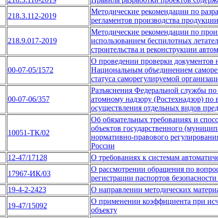
Методические рекомендации по разр
218.3.112-2019
регламентов производства продукции
Методические рекомендации по произ
218.9.017-2019
использованием беспилотных летател
строительства и реконструкции авто
О проведении проверки документов 
00-07-05/1572
Национальным объединением саморег
статуса саморегулируемой организац
Разъяснения Федеральной службы по 
00-07-06/357
атомному надзору (Ростехнадзор) по 
осуществления отдельных видов пре
Об обязательных требованиях и спос
объектов государственного (муниципа
10051-ТК/02
нормативно-правового регулировани
России
12-47/17128
О требованиях к системам автоматич
О рассмотрении обращения по вопрос
17967-ИК/03
регистрации паспортов безопасност
19-4-2-2423
О направлении методических матери
О применении коэффициента при исч
19-47/15092
объекту