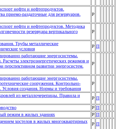
спорт нефти и нефтепродуктов.
ва приемо-раздаточные для резервуаров.
Р
спорт нефти и нефтепродуктов. Методика
олговечности резервуара вертикального
Р
ования. Трубы металлические
Р
П
нические условия
олированно работающие энергосистемы.
. Расчеты электроэнергетических режимов и
Р
и перспективном развитии энергосистем.
олированно работающие энергосистемы.
ротехнические сооружения. Контрольно-
Р
. Условия создания. Нормы и требования
кровлей из металлочерепицы. Правила и
Р
П
оводство
Р
П
ный режим в жилых зданиях
Р
П
ещением хостелов в жилых многоквартирных
Р
П