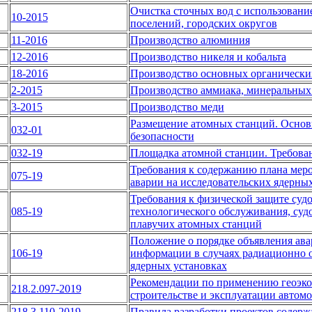
Очистка сточных вод с использовани
10-2015
поселений, городских округов
11-2016
Производство алюминия
12-2016
Производство никеля и кобальта
18-2016
Производство основных органически
2-2015
Производство аммиака, минеральных
3-2015
Производство меди
Размещение атомных станций. Основ
032-01
безопасности
032-19
Площадка атомной станции. Требова
Требования к содержанию плана меро
075-19
аварии на исследовательских ядерны
Требования к физической защите судо
085-19
технологического обслуживания, суд
плавучих атомных станций
Положение о порядке объявления ава
106-19
информации в случаях радиационно о
ядерных установках
Рекомендации по применению геоэко
218.2.097-2019
строительстве и эксплуатации автом
218.3.110-2019
Правила разработки проектов содерж