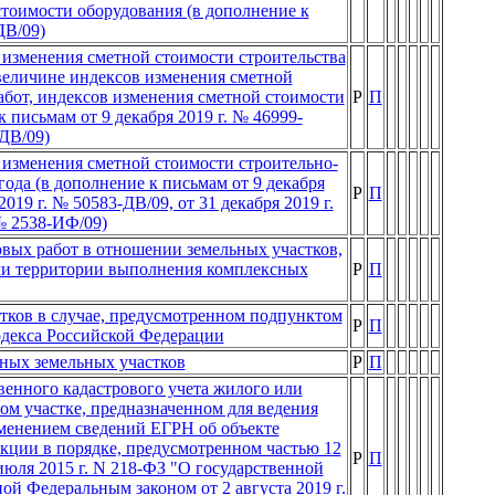
стоимости оборудования (в дополнение к
ДВ/09)
изменения сметной стоимости строительства
е величине индексов изменения сметной
бот, индексов изменения сметной стоимости
Р
П
 письмам от 9 декабря 2019 г. № 46999-
-ДВ/09)
изменения сметной стоимости строительно-
года (в дополнение к письмам от 9 декабря
Р
П
2019 г. № 50583-ДВ/09, от 31 декабря 2019 г.
 № 2538-ИФ/09)
вых работ в отношении земельных участков,
ми территории выполнения комплексных
Р
П
тков в случае, предусмотренном подпунктом
Р
П
кодекса Российской Федерации
ных земельных участков
Р
П
венного кадастрового учета жилого или
ном участке, предназначенном для ведения
зменением сведений ЕГРН об объекте
укции в порядке, предусмотренном частью 12
Р
П
 июля 2015 г. N 218-ФЗ "О государственной
й Федеральным законом от 2 августа 2019 г.