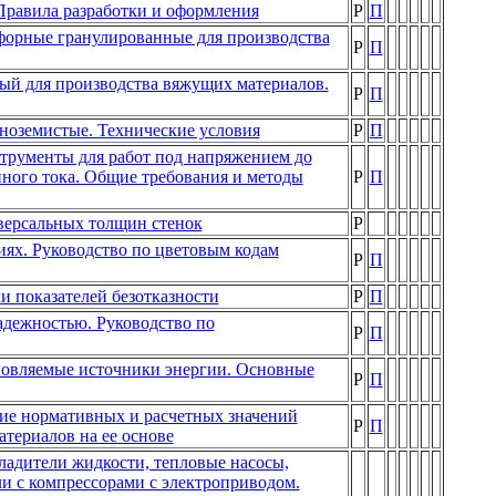
Правила разработки и оформления
Р
П
орные гранулированные для производства
Р
П
ый для производства вяжущих материалов.
Р
П
ноземистые. Технические условия
Р
П
трументы для работ под напряжением до
нного тока. Общие требования и методы
Р
П
версальных толщин стенок
Р
иях. Руководство по цветовым кодам
Р
П
и показателей безотказности
Р
П
адежностью. Руководство по
Р
П
овляемые источники энергии. Основные
Р
П
ие нормативных и расчетных значений
Р
П
териалов на ее основе
адители жидкости, тепловые насосы,
и с компрессорами с электроприводом.