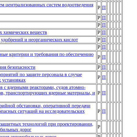
ем централизованных систем водоотведения
Р
П
Р
П
Р
П
х химических веществ
Р
П
 удобрений и неорганических кислот
Р
П
Р
П
ные критерии и требования по обеспечению
Р
П
ния безопасности
Р
П
приятий по защите персонала в случае
Р
П
х установках
в с ядерными реакторами, судов атомно-
ов, транспортирующих ядерные материалы, и
Р
П
рийной обстановки, оперативной передачи
пасных ситуаций на исследовательских
Р
П
защитных технологий при проектировании,
Р
обильных дорог
ания автомобильных дорог
Р