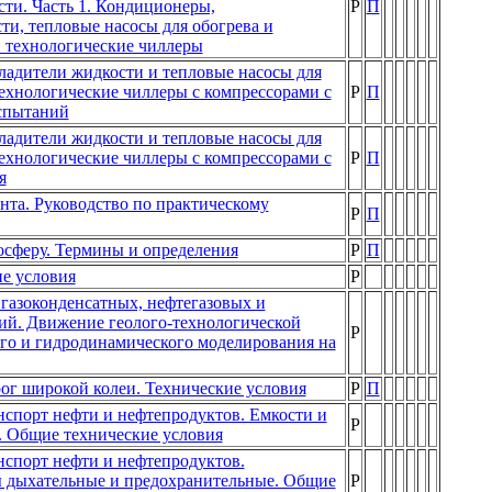
ти. Часть 1. Кондиционеры,
Р
П
ти, тепловые насосы для обогрева и
 технологические чиллеры
ладители жидкости и тепловые насосы для
ехнологические чиллеры с компрессорами с
Р
П
испытаний
ладители жидкости и тепловые насосы для
ехнологические чиллеры с компрессорами с
Р
П
я
та. Руководство по практическому
Р
П
сферу. Термины и определения
Р
П
е условия
Р
 газоконденсатных, нефтегазовых и
ий. Движение геолого-технологической
Р
го и гидродинамического моделирования на
ог широкой колеи. Технические условия
Р
П
спорт нефти и нефтепродуктов. Емкости и
Р
. Общие технические условия
спорт нефти и нефтепродуктов.
ы дыхательные и предохранительные. Общие
Р