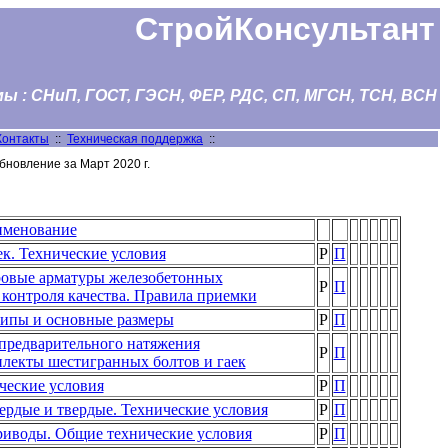
СтройКонсультант
 : СНиП, ГОСТ, ГЭСН, ФЕР, РДС, СП, МГСН, ТСН, ВСН
Контакты
::
Техническая поддержка
::
бновление за Март 2020 г.
менование
к. Технические условия
Р
П
ровые арматуры железобетонных
Р
П
 контроля качества. Правила приемки
Типы и основные размеры
Р
П
предварительного натяжения
Р
П
лекты шестигранных болтов и гаек
ческие условия
Р
П
рдые и твердые. Технические условия
Р
П
риводы. Общие технические условия
Р
П