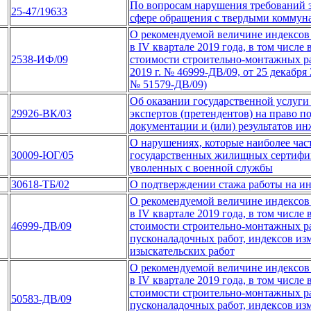
По вопросам нарушения требований з
25-47/19633
сфере обращения с твердыми коммун
О рекомендуемой величине индексов 
в IV квартале 2019 года, в том числ
2538-ИФ/09
стоимости строительно-монтажных ра
2019 г. № 46999-ДВ/09, от 25 декабря 
№ 51579-ДВ/09)
Об оказании государственной услуги
29926-ВК/03
экспертов (претендентов) на право 
документации и (или) результатов и
О нарушениях, которые наиболее час
30009-ЮГ/05
государственных жилищных сертифик
уволенных с военной службы
30618-ТБ/02
О подтверждении стажа работы на и
О рекомендуемой величине индексов 
в IV квартале 2019 года, в том числ
46999-ДВ/09
стоимости строительно-монтажных ра
пусконаладочных работ, индексов из
изыскательских работ
О рекомендуемой величине индексов 
в IV квартале 2019 года, в том числ
стоимости строительно-монтажных ра
50583-ДВ/09
пусконаладочных работ, индексов из