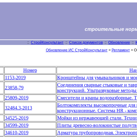
строительные нормы
::
СтройКонсультант
::
Список документов
::
Обновление
::
Обновление ИС СтройКонсультант
>
Регламент
> О
Номер
Наи
1153-2019
Кронштейны для умывальников и мое
Соединения сварные стыковые и тав
23858-79
конструкций. Ультразвуковые методы
25809-2019
Смесители и краны водоразборные. 
Болтокомплекты высокопрочные для 
32484.3-2013
конструкционные. Система HR - комп
34525-2019
Мойки из нержавеющей стали. Техни
34599-2019
Плиты древесно-волокнистые полутве
34610-2019
Арматура трубопроводная. Электроп