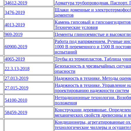
34612-2019
Арматура трубопроводная. Паспорт. 
Шлаки доменные и электротермофосф
3476-2019
цементов
Камень гипсовый и гипсоангидритов
4013-2019
Технические условия
969-2019
Цементы глиноземистые и высокогли
Работа под напряжением. Ручные инс
60900-2019
1000 В переменного и 1500 В постоя
испытаний
4065-2019
Трубы из термопластов. Таблица уни
Безопасность в чрезвычайных ситуац
22.3.13-2018
опасности
27.013-2019
Надежность в технике. Методы оценк
Надежность в технике. Управление н
27.015-2019
проектированию надежности систем
Нетрадиционные технологии. Возобн
54100-2010
положения
Конструкции деревянные. Определен
58459-2019
механических свойств древесины и ма
Кондиционеры, агрегатированные охл
технологические чиллеры и осушител