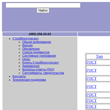
(495)-258-25-63
СтройКонсультант
Общая информация
Версии
Обновление
Список документов
Системные требования
Тип
Цены
ГОСТ
Купить СтройКонсультант
Демоверсия
Вопросы-ответы (FAQ)
ГОСТ
Сертификаты, свидетельства
Контакты
ГОСТ
Техническая поддержка
ГОСТ
ГОСТ
ГОСТ
ГОСТ