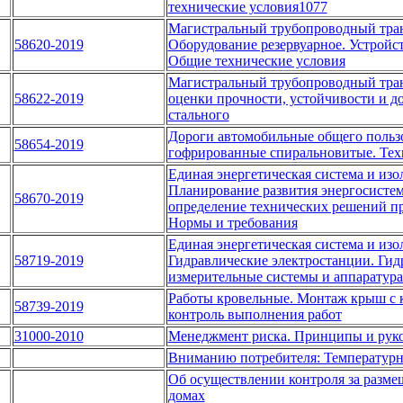
технические условия1077
Магистральный трубопроводный тран
58620-2019
Оборудование резервуарное. Устройст
Общие технические условия
Магистральный трубопроводный тран
58622-2019
оценки прочности, устойчивости и д
стального
Дороги автомобильные общего польз
58654-2019
гофрированные спиральновитые. Тех
Единая энергетическая система и из
Планирование развития энергосистем
58670-2019
определение технических решений пр
Нормы и требования
Единая энергетическая система и из
58719-2019
Гидравлические электростанции. Гид
измерительные системы и аппаратура
Работы кровельные. Монтаж крыш с 
58739-2019
контроль выполнения работ
31000-2010
Менеджмент риска. Принципы и рук
Вниманию потребителя: Температур
Об осуществлении контроля за разм
домах