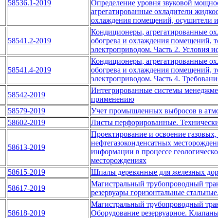
58536.1-2019
Определение уровня звуковой мощнос
агрегатированные охладители жидкос
охлаждения помещений, осушители и
Кондиционеры, агрегатированные ох
58541.2-2019
обогрева и охлаждения помещений, т
электроприводом. Часть 2. Условия 
Кондиционеры, агрегатированные ох
58541.4-2019
обогрева и охлаждения помещений, т
электроприводом. Часть 4. Требовани
Интегрированные системы менеджмен
58542-2019
применению
58579-2019
Учет промышленных выбросов в атмо
58602-2019
Листы перфорированные. Технически
Проектирование и освоение газовых,
нефтегазоконденсатных месторожден
58613-2019
информации в процессе геологическо
месторождениях
58615-2019
Шпалы деревянные для железных дор
Магистральный трубопроводный тран
58617-2019
резервуары горизонтальные стальные
Магистральный трубопроводный тран
58618-2019
Оборудование резервуарное. Клапан