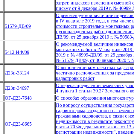
затрат, индексов изменения сметной 
письму от 9 декабря 2019 г. № 46999-
О рекомендуемой величине индексов 
в IV квартале 2019 года, в том числ
51579-ДВ/09
стоимости строительно-монтажных ра
пусконаладочных работ (дополнение к
ДВ/09, от 25 декабря 2019 г. № 50583
О рекомендуемой величине индексов 
монтажных работ в IV квартале 2019 
5412-ИФ/09
2019 г. № 46999-ДВ/09, от 25 декабря 
№ 51579-ДВ/09, от 30 января 2020 г.
О выполнении комплексных кадастро
Д23и-33124
частично расположенных за предела
кадастровых работ
О перераспределении земельных учас
Д23и-34697
4 пункта 1 статьи 39.27 Земельного 
ОГ-Д23-7648
О способах образования многоконтур
По вопросу осуществления государст
садового дома, созданного на земель
гражданами садоводства, в связи с и
недвижимости в результате реконстр
ОГ-Д23-8665
статьи 70 Федерального закона от 13
регистрации недвижимости", введенно