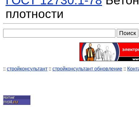
ГОСТ 12730.1-78
Бетон
плотности
::
стройконсультант
::
стройконсультант обновление
::
Конт