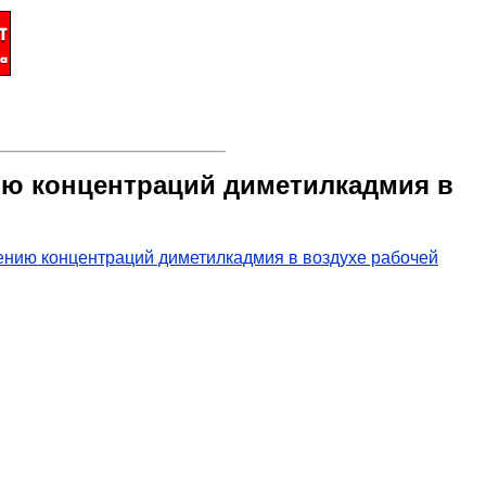
нию концентраций диметилкадмия в
ению концентраций диметилкадмия в воздухе рабочей