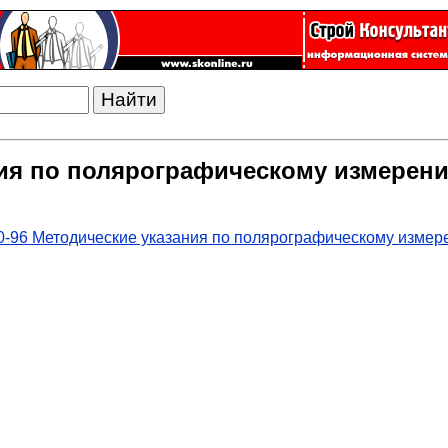
ания по полярографическому измере
0-96 Методические указания по полярографическому измер