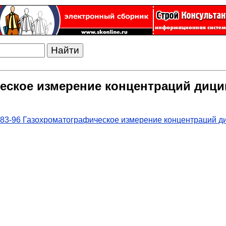
ическое измерение концентраций диц
483-96 Газохроматографическое измерение концентраций д