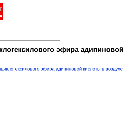
иклогексилового эфира адипиновой
ициклогексилового эфира адипиновой кислоты в воздухе