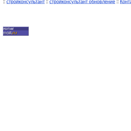
::
стройконсультант
::
стройконсультант обновление
::
Конт