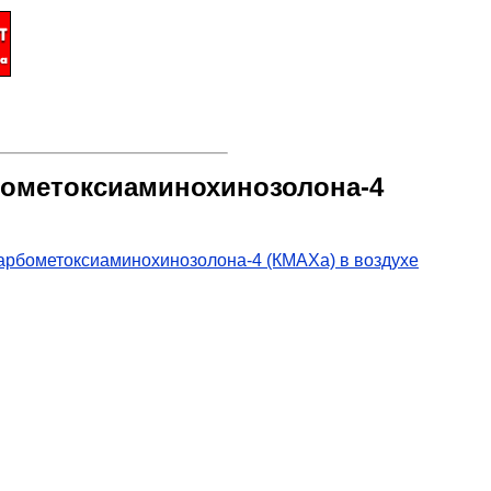
рбометоксиаминохинозолона-4
арбометоксиаминохинозолона-4 (КМАХа) в воздухе