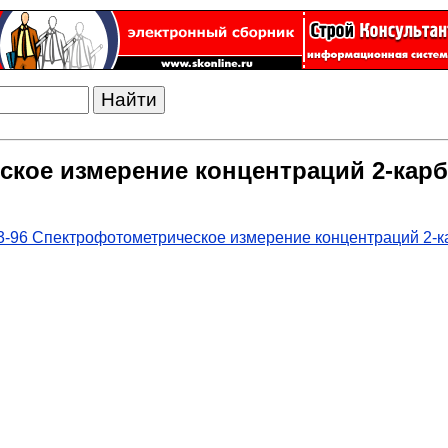
еское измерение концентраций 2-ка
3-96 Спектрофотометрическое измерение концентраций 2-к