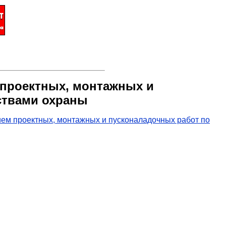
м проектных, монтажных и
ствами охраны
ием проектных, монтажных и пусконаладочных работ по