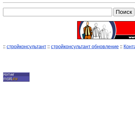
::
стройконсультант
::
стройконсультант обновление
::
Конт