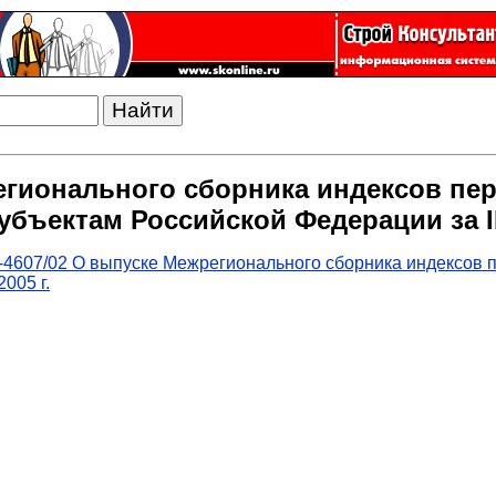
егионального сборника индексов пер
ъектам Российской Федерации за III
4607/02 О выпуске Межрегионального сборника индексов 
005 г.