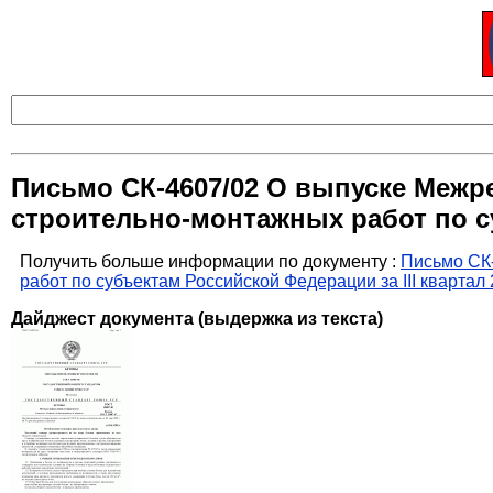
Письмо СК-4607/02 О выпуске Межр
строительно-монтажных работ по суб
Получить больше информации по документу :
Письмо СК-
работ по субъектам Российской Федерации за III квартал 2
Дайджест документа (выдержка из текста)