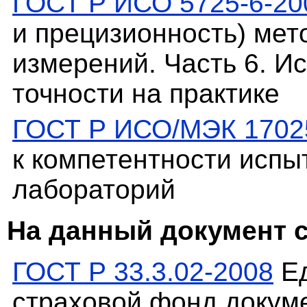
ГОСТ Р ИСО 5725-6-20
и прецизионность) мет
измерений. Часть 6. И
точности на практике
ГОСТ Р ИСО/МЭК 1702
к компетентности испы
лабораторий
На данный документ 
ГОСТ Р 33.3.02-2008
Ед
страховой фонд докум