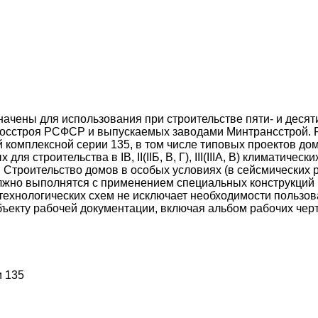
ачены для использования при строительстве пяти- и деся
Госстроя РСФСР и выпускаемых заводами Минтрансстрой. Р
мплексной серии 135, в том числе типовых проектов домов III
ных для строительства в IB, II(IIБ, В, Г), III(IIIА, В) климат
. Строительство домов в особых условиях (в сейсмических 
лжно выполнятся с применением специальных конструкций 
ехнологических схем не исключает необходимости пользова
ъекту рабочей документации, включая альбом рабочих чер
и 135