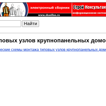
повых узлов крупнопанельных домо
еские схемы монтажа типовых узлов крупнопанельных дом