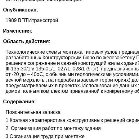
Опубликован:
1989 ВПТИтрансстрой
Изменения:
Область действия:
Технологические схемы монтажа типовых узлов предназн
разработанных Конструкторским бюро по железобетону 
решения сопряжение и связей конструкций жилых зданий ко
III-135-30/1 и 135-01/1, 027/1, 028/1 (9-эт), предназначен
от -20 до – 40оС, с обычными геологическими условиями
вечной мерзлоты, на подрабатываемых территориях) до
предусматриваемых в проектах. Использование данных т
домов полным комплектом привязанной к конкретному об
Содержание:
Пояснительная записка
1 Краткая характеристика конструктивных решений сери
2. Организация работ по монтажу здания
3 Организация труда при монтаже