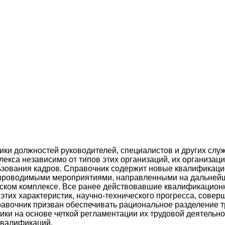
и должностей руководителей, специалистов и других служ
лекса независимо от типов этих организаций, их организа
ьзования кадров. Справочник содержит новые квалификаци
 проводимыми мероприятиями, направленными на дальней
еском комплексе. Все ранее действовавшие квалификацион
тих характеристик, научно-технического прогресса, совер
авочник призван обеспечивать рациональное разделение т
ики на основе четкой регламентации их трудовой деятельн
квалификаций.