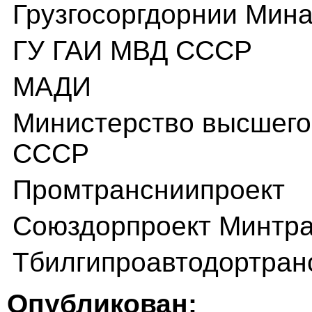
Грузгосоргдорнии Мин
ГУ ГАИ МВД СССР
МАДИ
Министерство высшего
СССР
Промтрансниипроект
Союздорпроект Минтра
Тбилгипроавтодортран
Опубликован: