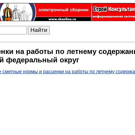
нки на работы по летнему содержа
ий федеральный округ
сметные нормы и расценки на работы по летнему содержа