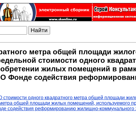
дратного метра общей площади жило
предельной стоимости одного квадр
иобретении жилых помещений в рамк
ФЗ "О Фонде содействия реформиров
О стоимости одного квадратного метра общей площади жил
о метра общей площади жилых помещений, используемого п
Фонде содействия реформированию жилищно-коммунального 