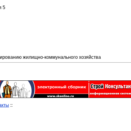
я 5
ированию жилищно-коммунального хозяйства
акты
::