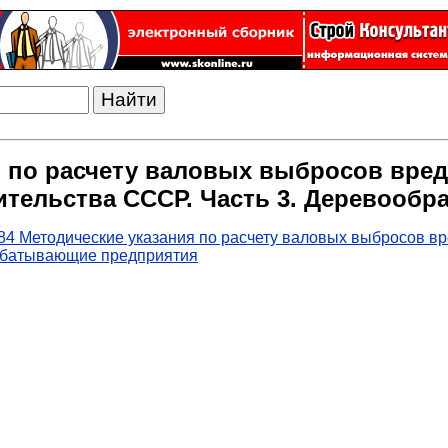
ия по расчету валовых выбросов вре
ительства СССР. Часть 3. Деревооб
84 Методические указания по расчету валовых выбросов 
рабатывающие предприятия