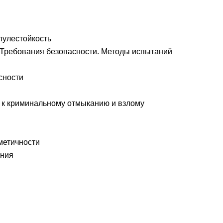
пулестойкость
Требования безопасности. Методы испытаний
сности
ь к криминальному отмыканию и взлому
метичности
ания