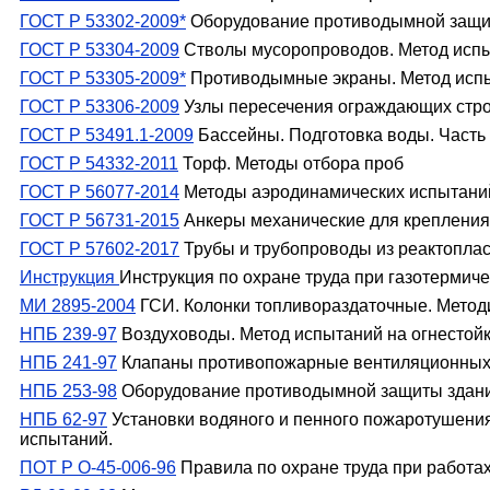
ГОСТ Р 53302-2009*
Оборудование противодымной защиты
ГОСТ Р 53304-2009
Стволы мусоропроводов. Метод испы
ГОСТ Р 53305-2009*
Противодымные экраны. Метод испы
ГОСТ Р 53306-2009
Узлы пересечения ограждающих стро
ГОСТ Р 53491.1-2009
Бассейны. Подготовка воды. Часть
ГОСТ Р 54332-2011
Торф. Методы отбора проб
ГОСТ Р 56077-2014
Методы аэродинамических испытаний
ГОСТ Р 56731-2015
Анкеры механические для крепления
ГОСТ Р 57602-2017
Трубы и трубопроводы из реактопла
Инстpукция
Инструкция по охране труда при газотермич
МИ 2895-2004
ГСИ. Колонки топливораздаточные. Метод
НПБ 239-97
Воздуховоды. Метод испытаний на огнестойк
НПБ 241-97
Клапаны противопожарные вентиляционных с
НПБ 253-98
Оборудование противодымной защиты зданий
НПБ 62-97
Установки водяного и пенного пожаротушени
испытаний.
ПОТ Р О-45-006-96
Правила по охране труда при работа