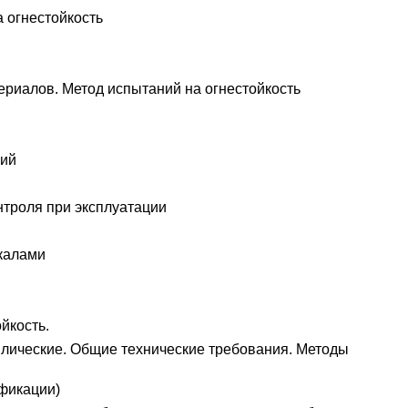
 огнестойкость
риалов. Метод испытаний на огнестойкость
ний
троля при эксплуатации
калами
йкость.
лические. Общие технические требования. Методы
фикации)