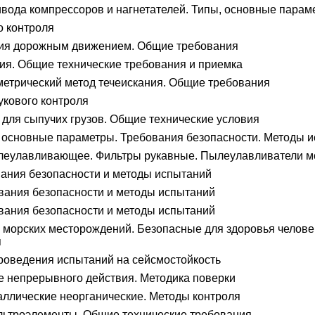
ода компрессоров и нагнетателей. Типы, основные парам
о контроля
ия дорожным движением. Общие требования
ия. Общие технические требования и приемка
етрический метод течеискания. Общие требования
укового контроля
для сыпучих грузов. Общие технические условия
 основные параметры. Требования безопасности. Методы 
леулавливающее. Фильтры рукавные. Пылеулавливатели м
ания безопасности и методы испытаний
вания безопасности и методы испытаний
вания безопасности и методы испытаний
 морских месторождений. Безопасные для здоровья челове
я
роведения испытаний на сейсмостойкость
 непрерывного действия. Методика поверки
ллические неорганические. Методы контроля
ьтроэлементы. Общие технические требования