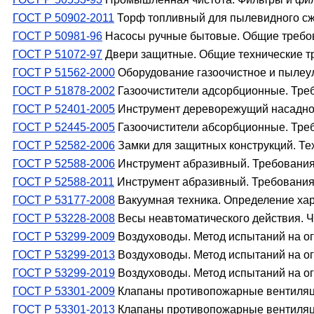
ГОСТ Р 50902-2011
Торф топливный для пылевидного сж
ГОСТ Р 50981-96
Насосы ручные бытовые. Общие требо
ГОСТ Р 51072-97
Двери защитные. Общие технические тр
ГОСТ Р 51562-2000
Оборудование газоочистное и пылеу
ГОСТ Р 51878-2002
Газоочистители адсорбционные. Тре
ГОСТ Р 52401-2005
Инструмент дереворежущий насадной
ГОСТ Р 52445-2005
Газоочистители абсорбционные. Тре
ГОСТ Р 52582-2006
Замки для защитных конструкций. Те
ГОСТ Р 52588-2006
Инструмент абразивный. Требования
ГОСТ Р 52588-2011
Инструмент абразивный. Требования
ГОСТ Р 53177-2008
Вакуумная техника. Определение хар
ГОСТ Р 53228-2008
Весы неавтоматического действия. Ч
ГОСТ Р 53299-2009
Воздуховоды. Метод испытаний на ог
ГОСТ Р 53299-2013
Воздуховоды. Метод испытаний на ог
ГОСТ Р 53299-2019
Воздуховоды. Метод испытаний на ог
ГОСТ Р 53301-2009
Клапаны противопожарные вентиляци
ГОСТ Р 53301-2013
Клапаны противопожарные вентиляци