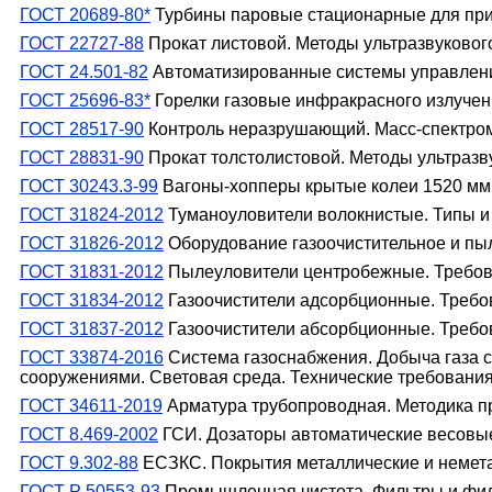
ГОСТ 20689-80*
Турбины паровые стационарные для прив
ГОСТ 22727-88
Прокат листовой. Методы ультразвуковог
ГОСТ 24.501-82
Автоматизированные системы управлен
ГОСТ 25696-83*
Горелки газовые инфракрасного излучен
ГОСТ 28517-90
Контроль неразрушающий. Масс-спектром
ГОСТ 28831-90
Прокат толстолистовой. Методы ультразв
ГОСТ 30243.3-99
Вагоны-хопперы крытые колеи 1520 мм 
ГОСТ 31824-2012
Туманоуловители волокнистые. Типы и
ГОСТ 31826-2012
Оборудование газоочистительное и пы
ГОСТ 31831-2012
Пылеуловители центробежные. Требов
ГОСТ 31834-2012
Газоочистители адсорбционные. Требо
ГОСТ 31837-2012
Газоочистители абсорбционные. Требо
ГОСТ 33874-2016
Система газоснабжения. Добыча газа с
сооружениями. Световая среда. Технические требовани
ГОСТ 34611-2019
Арматура трубопроводная. Методика п
ГОСТ 8.469-2002
ГСИ. Дозаторы автоматические весовые
ГОСТ 9.302-88
ЕСЗКС. Покрытия металлические и немета
ГОСТ Р 50553-93
Промышленная чистота. Фильтры и фил