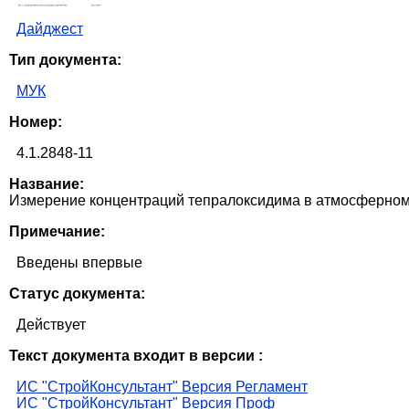
Дайджест
Тип документа:
МУК
Номер:
4.1.2848-11
Название:
Измерение концентраций тепралоксидима в атмосферном
Примечание:
Введены впервые
Статус документа:
Действует
Текст документа входит в версии :
ИС "СтройКонсультант" Версия Регламент
ИС "СтройКонсультант" Версия Проф