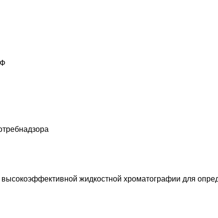
РФ
отребнадзора
д высокоэффективной жидкостной хроматографии для опре