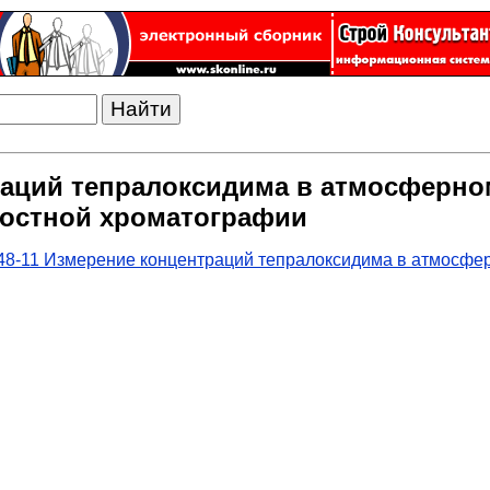
траций тепралоксидима в атмосферно
остной хроматографии
48-11 Измерение концентраций тепралоксидима в атмосфе