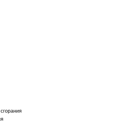
 сгорания
ия