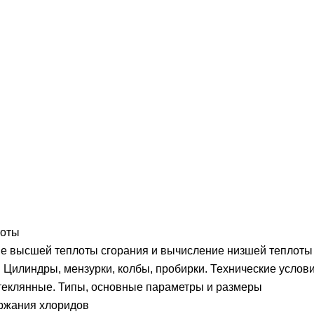
тоты
е высшей теплоты сгорания и вычисление низшей теплоты
Цилиндры, мензурки, колбы, пробирки. Технические услов
теклянные. Типы, основные параметры и размеры
ржания хлоридов