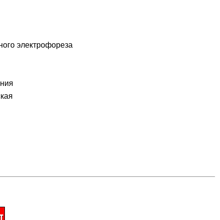
ного электрофореза
ания
ская