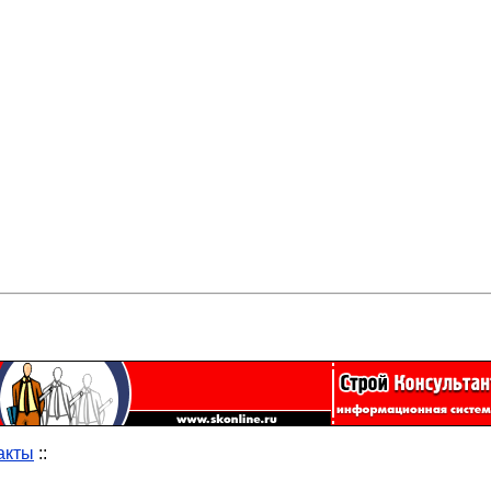
акты
::