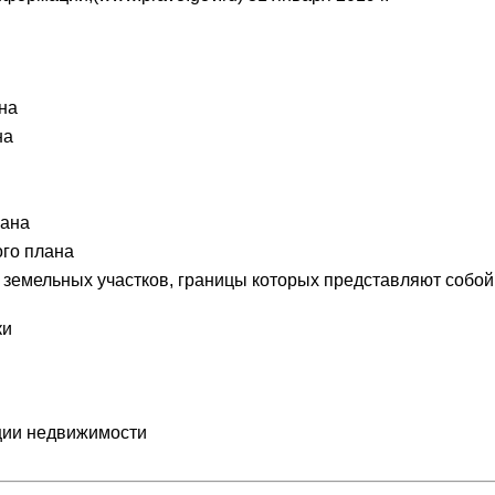
на
на
лана
ого плана
земельных участков, границы которых представляют собой 
ки
ции недвижимости