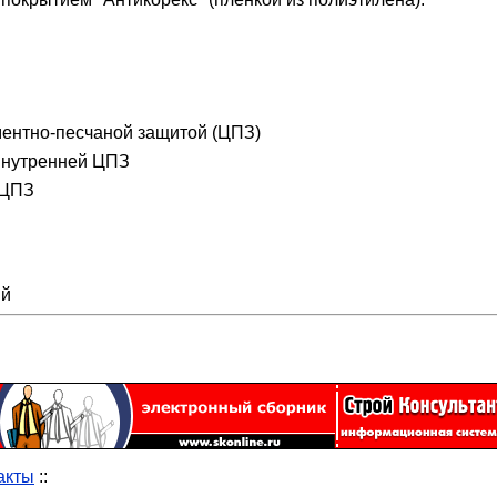
ментно-песчаной защитой (ЦПЗ)
 внутренней ЦПЗ
 ЦПЗ
ий
акты
::