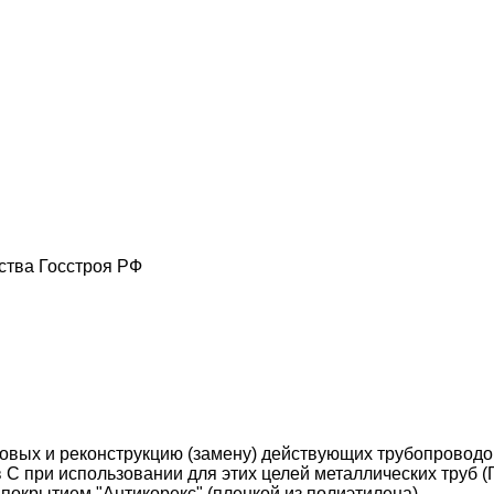
тва Госстроя РФ
овых и реконструкцию (замену) действующих трубопроводо
 С при использовании для этих целей металлических труб (
окрытием "Антикорекс" (пленкой из полиэтилена).