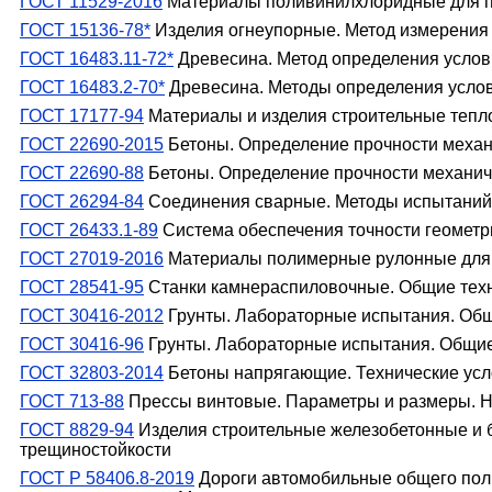
ГОСТ 11529-2016
Материалы поливинилхлоридные для п
ГОСТ 15136-78*
Изделия огнеупорные. Метод измерения 
ГОСТ 16483.11-72*
Древесина. Метод определения условн
ГОСТ 16483.2-70*
Древесина. Методы определения услов
ГОСТ 17177-94
Материалы и изделия строительные тепл
ГОСТ 22690-2015
Бетоны. Определение прочности меха
ГОСТ 22690-88
Бетоны. Определение прочности механи
ГОСТ 26294-84
Соединения сварные. Методы испытаний 
ГОСТ 26433.1-89
Система обеспечения точности геометр
ГОСТ 27019-2016
Материалы полимерные рулонные для п
ГОСТ 28541-95
Станки камнераспиловочные. Общие техн
ГОСТ 30416-2012
Грунты. Лабораторные испытания. Об
ГОСТ 30416-96
Грунты. Лабораторные испытания. Общи
ГОСТ 32803-2014
Бетоны напрягающие. Технические ус
ГОСТ 713-88
Прессы винтовые. Параметры и размеры. 
ГОСТ 8829-94
Изделия строительные железобетонные и б
трещиностойкости
ГОСТ Р 58406.8-2019
Дороги автомобильные общего пол