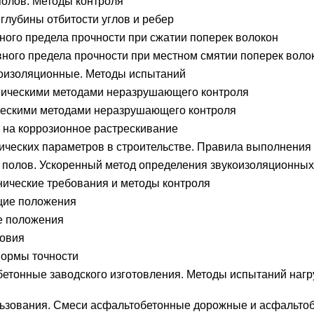
олов. Методы контроля
глубины отбитости углов и ребер
ого предела прочности при сжатии поперек волокон
ного предела прочности при местном смятии поперек воло
оизоляционные. Методы испытаний
ническими методами неразрушающего контроля
ческими методами неразрушающего контроля
на коррозионное растрескивание
ических параметров в строительстве. Правила выполнения
олов. Ускоренный метод определения звукоизоляционных
ические требования и методы контроля
щие положения
е положения
ловия
Нормы точности
етонные заводского изготовления. Методы испытаний нагр
ьзования. Смеси асфальтобетонные дорожные и асфальтоб