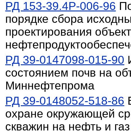
РД 153-39.4Р-006-96
По
порядке сбора исходн
проектирования объек
нефтепродуктообеспеч
РД 39-0147098-015-90
И
состоянием почв на об
Миннефтепрома
РД 39-0148052-518-86
В
охране окружающей ср
скважин на нефть и газ