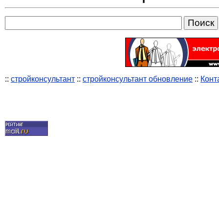
::
стройконсультант
::
стройконсультант обновление
::
Конт