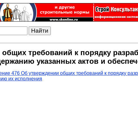
 общих требований к порядку разраб
держанию указанных актов и обеспе
ние 476 Об утверждении общих требований к порядку разр
нию их исполнения