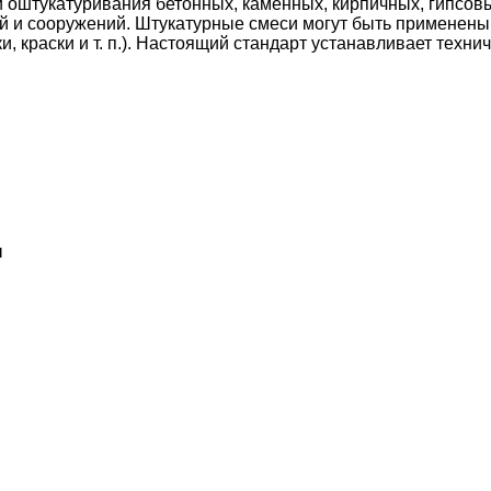
 оштукатуривания бетонных, каменных, кирпичных, гипсовы
ний и сооружений. Штукатурные смеси могут быть применен
, краски и т. п.). Настоящий стандарт устанавливает техн
ы