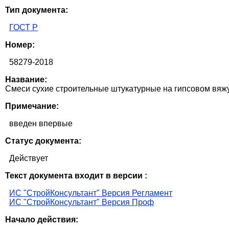
Тип документа:
ГОСТ Р
Номер:
58279-2018
Название:
Смеси сухие строительные штукатурные на гипсовом вяж
Примечание:
введен впервые
Статус документа:
Действует
Текст документа входит в версии :
ИС "СтройКонсультант" Версия Регламент
ИС "СтройКонсультант" Версия Проф
Начало действия: