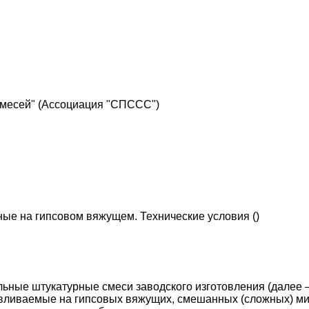
смесей" (Ассоциация "СПССС")
ые на гипсовом вяжущем. Технические условия ()
ельные штукатурные смеси заводского изготовления (дале
отавливаемые на гипсовых вяжущих, смешанных (сложных) м