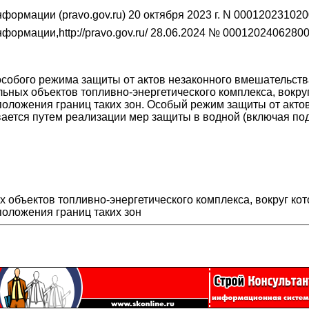
ормации (pravo.gov.ru) 20 октября 2023 г. N 00012023102
ормации,http://pravo.gov.ru/ 28.06.2024 № 0001202406280
обого режима защиты от актов незаконного вмешательства
льных объектов топливно-энергетического комплекса, вокр
положения границ таких зон. Особый режим защиты от акто
вается путем реализации мер защиты в водной (включая по
 объектов топливно-энергетического комплекса, вокруг ко
положения границ таких зон