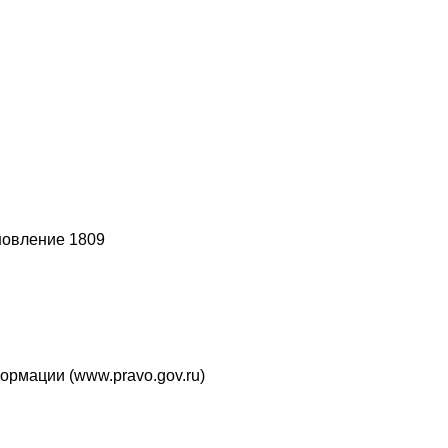
новление 1809
рмации (www.pravo.gov.ru)