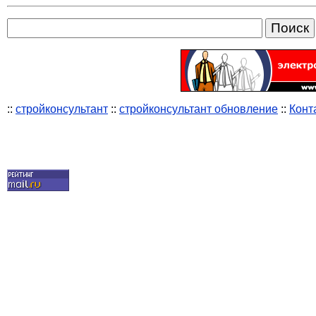
::
стройконсультант
::
стройконсультант обновление
::
Конт