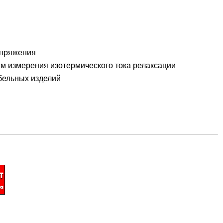
апряжения
ам измерения изотермического тока релаксации
бельных изделий