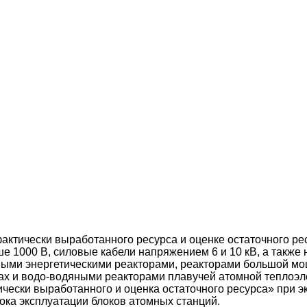
актически выработанного ресурса и оценке остаточного ре
е 1000 В, силовые кабели напряжением 6 и 10 кВ, а также 
яными энергетическими реакторами, реакторами большой м
ах и водо-водяными реакторами плавучей атомной теплоэл
чески выработанного и оценка остаточного ресурса» при эк
рока эксплуатации блоков атомных станций.