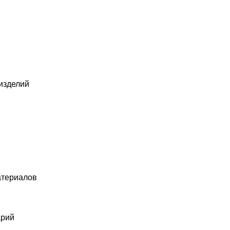
 изделий
атериалов
арий