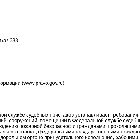
иказ 388
рмации (www.pravo.gov.ru)
ной службе судебных приставов устанавливает требования
ний, сооружений, помещений в Федеральной службе судебн
блюдению пожарной безопасности гражданами, проходящими
циального звания, федеральными государственными гражд
деральном органе принудительного исполнения, рабочими