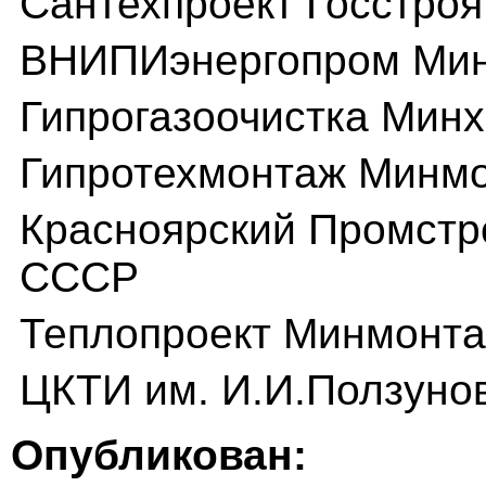
Сантехпроект Госстро
ВНИПИэнергопром Ми
Гипрогазоочистка Мин
Гипротехмонтаж Минм
Красноярский Промст
СССР
Теплопроект Минмонт
ЦКТИ им. И.И.Ползуно
Опубликован: