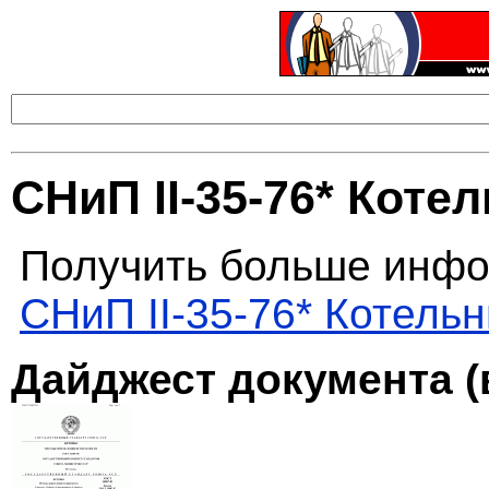
СНиП II-35-76* Коте
Получить больше инфо
СНиП II-35-76* Котель
Дайджест документа (