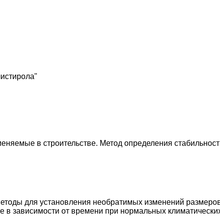
листирола"
еняемые в строительстве. Метод определения стабильност
методы для установления необратимых изменений размеров
е в зависимости от времени при нормальных климатических