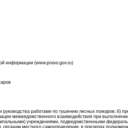
ой информации (www.pravo.gov.ru)
жаров
и руководства работами по тушению лесных пожаров; б) п
низации межведомственного взаимодействия при выполнени
ипальными) учреждениями, подведомственными федеральн
, органам местного самоуправления, в пределах полномочи