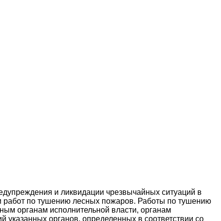
редупреждения и ликвидации чрезвычайных ситуаций в
и работ по тушению лесных пожаров. Работы по тушению
ым органам исполнительной власти, органам
й указанных органов, определенных в соответствии со