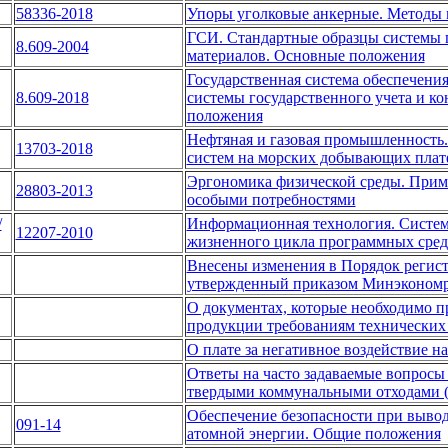
58336-2018
Упоры уголковые анкерные. Методы
ГСИ. Стандартные образцы системы г
8.609-2004
материалов. Основные положения
Государственная система обеспечени
8.609-2018
системы государственного учета и к
положения
Нефтяная и газовая промышленность
13703-2018
систем на морских добывающих пла
Эргономика физической среды. Приме
28803-2013
особыми потребностями
/
Информационная технология. Систем
12207-2010
жизненного цикла программных сред
Внесены изменения в Порядок регист
утвержденный приказом Минэкономраз
О документах, которые необходимо пр
продукции требованиям технических р
О плате за негативное воздействие 
Ответы на часто задаваемые вопросы
твердыми коммунальными отходами 
Обеспечение безопасности при вывод
091-14
атомной энергии. Общие положения