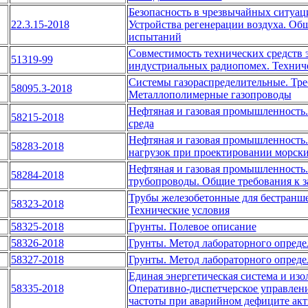
Безопасность в чрезвычайных ситуац
22.3.15-2018
Устройства регенерации воздуха. Об
испытаний
Совместимость технических средств 
51319-99
индустриальных радиопомех. Технич
Системы газораспределительные. Треб
58095.3-2018
Металлополимерные газопроводы
Нефтяная и газовая промышленность.
58215-2018
среда
Нефтяная и газовая промышленность.
58283-2018
нагрузок при проектировании морск
Нефтяная и газовая промышленность
58284-2018
трубопроводы. Общие требования к з
Трубы железобетонные для бестранш
58323-2018
Технические условия
58325-2018
Грунты. Полевое описание
58326-2018
Грунты. Метод лабораторного опреде
58327-2018
Грунты. Метод лабораторного опреде
Единая энергетическая система и из
58335-2018
Оперативно-диспетчерское управлен
частоты при аварийном дефиците ак