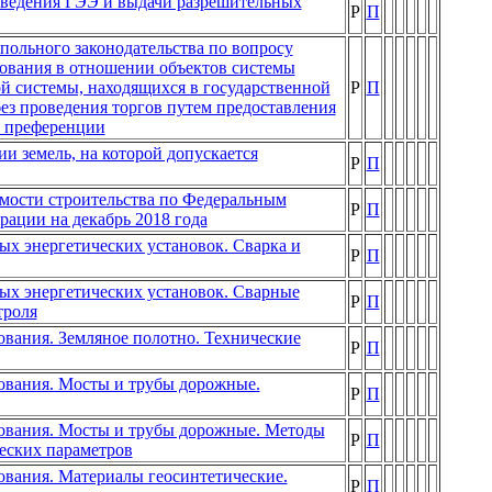
оведения ГЭЭ и выдачи разрешительных
Р
П
ольного законодательства по вопросу
зования в отношении объектов системы
ой системы, находящихся в государственной
Р
П
ез проведения торгов путем предоставления
й преференции
и земель, на которой допускается
Р
П
мости строительства по Федеральным
Р
П
рации на декабрь 2018 года
х энергетических установок. Сварка и
Р
П
ых энергетических установок. Сварные
Р
П
троля
вания. Земляное полотно. Технические
Р
П
ования. Мосты и трубы дорожные.
Р
П
ования. Мосты и трубы дорожные. Методы
Р
П
еских параметров
вания. Материалы геосинтетические.
Р
П