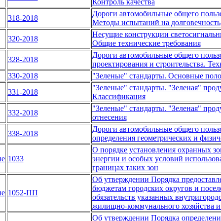
Контроль качества
Дороги автомобильные общего пользо
318-2018
Методы испытаний на долговечность
Несущие конструкции светосигнальн
320-2018
Общие технические требования
Дороги автомобильные общего пользо
328-2018
проектирования и строительства. Те
330-2018
"Зеленые" стандарты. Основные пол
"Зеленые" стандарты. "Зеленая" прод
331-2018
Классификация
"Зеленые" стандарты. "Зеленая" про
332-2018
отнесения
Дороги автомобильные общего польз
338-2018
определения геометрических и физич
О порядке установления охранных зо
ие
1033
энергии и особых условий использов
границах таких зон
Об утверждении Порядка предоставл
бюджетам городских округов и посел
ие
1052-ПП
обязательств указанных внутригород
жилищно-коммунального хозяйства и
Об утверждении Порядка определения