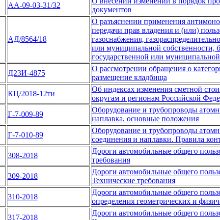
О внесении изменений в порядок пр
АА-09-03-31/32
документов
О разъяснении применения антимоноп
передачи прав владения и (или) поль
АД/8564/18
газоснабжения, газораспределительн
или муниципальной собственности, б
государственной или муниципально
О рассмотрении обращения о категори
Д23И-4875
размещение кладбища
Об индексах изменения сметной стои
КЦ/2018-12ти
округам и регионам Российской Феде
Оборудование и трубопроводы атомны
Г-7-009-89
наплавка, основные положения
Оборудование и трубопроводы атомн
Г-7-010-89
соединения и наплавки. Правила кон
Дороги автомобильные общего пользо
308-2018
требования
Дороги автомобильные общего польз
309-2018
Технические требования
Дороги автомобильные общего польз
310-2018
определения геометрических и физич
Дороги автомобильные общего пользо
317-2018