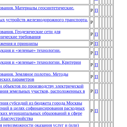
вания. Материалы геосинтетические.
Р
П
ых устройств железнодорожного транспорта.
Р
вания. Геодезические сети для
Р
П
хнические требования
ожения и принципы
Р
П
укция и «зеленые» технологии.
Р
П
дукция и «зеленые» технологии. Критерии
Р
П
ования. Земляное полотно. Методы
Р
П
еских параметров
н объектов по производству электрической
ания земельных участков, расположенных в
Р
П
ения субсидий из бюджета города Москвы
ений в целях софинансирования расходных
Р
П
ских муниципальных образований в сфере
 благоустройства
 невозможности оказания услуг и (или)