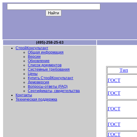
(495)-258-25-63
СтройКонсультант
Общая информация
Версии
Обновление
Список документов
Системные требования
Тип
Цены
Купить СтройКонсультант
ГОСТ
Демоверсия
Вопросы-ответы (FAQ)
Сертификаты, свидетельства
ГОСТ
Контакты
Техническая поддержка
ГОСТ
ГОСТ
ГОСТ