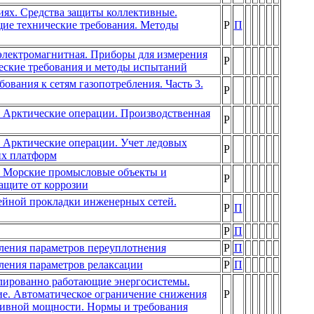
иях. Средства защиты коллективные.
щие технические требования. Методы
Р
П
электромагнитная. Приборы для измерения
Р
еские требования и методы испытаний
ования к сетям газопотребления. Часть 3.
Р
 Арктические операции. Производственная
Р
 Арктические операции. Учет ледовых
Р
их платформ
. Морские промысловые объекты и
Р
ащите от коррозии
ейной прокладки инженерных сетей.
Р
П
Р
П
ления параметров переуплотнения
Р
П
ления параметров релаксации
Р
П
олированно работающие энергосистемы.
ие. Автоматическое ограничение снижения
Р
тивной мощности. Нормы и требования