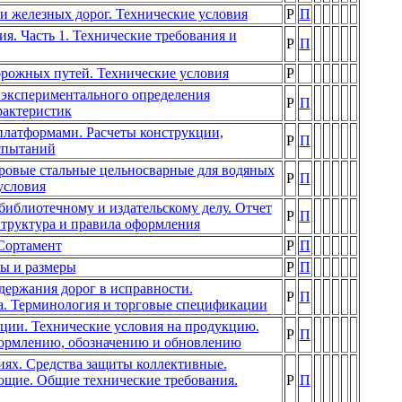
и железных дорог. Технические условия
Р
П
я. Часть 1. Технические требования и
Р
П
орожных путей. Технические условия
Р
 экспериментального определения
Р
П
рактеристик
латформами. Расчеты конструкции,
Р
П
спытаний
ровые стальные цельносварные для водяных
Р
П
условия
библиотечному и издательскому делу. Отчет
Р
П
Структура и правила оформления
Сортамент
Р
П
ы и размеры
Р
П
держания дорог в исправности.
Р
П
а. Терминология и торговые спецификации
ции. Технические условия на продукцию.
Р
П
ормлению, обозначению и обновлению
иях. Средства защиты коллективные.
ющие. Общие технические требования.
Р
П