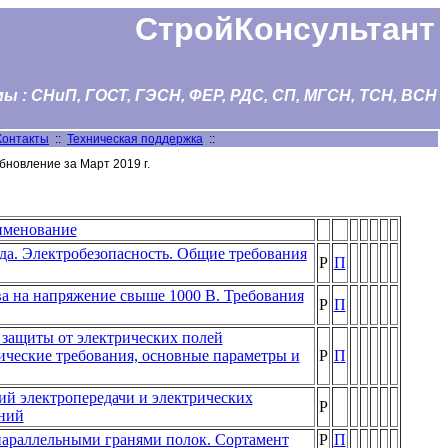
СтройКонсультант
 : СНиП, ГОСТ, ГЭСН, ФЕР, РДС, СП, МГСН, ТСН, ВСН
Контакты
::
Техническая поддержка
::
бновление за Март 2019 г.
менование
уда. Электробезопасность. Общие требования
Р
П
а на напряжение свыше 1000 В. Требования
Р
П
защиты от электрических полей
ческие требования, основные параметры и
Р
П
й электропередачи и электрических
Р
ний
параллельными гранями полок. Сортамент
Р
П