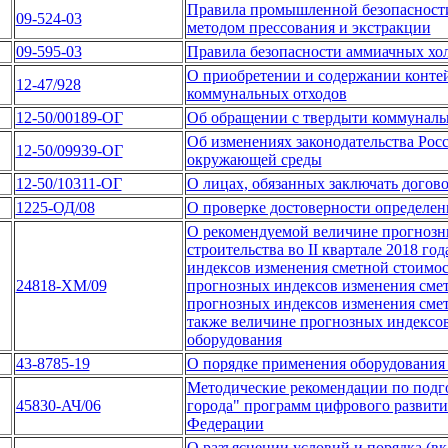
Правила промышленной безопасности
09-524-03
методом прессования и экстракции
09-595-03
Правила безопасности аммиачных хо
О приобретении и содержании конте
12-47/928
коммунальных отходов
12-50/00189-ОГ
Об обращении с твердыти коммунал
Об изменениях законодательства Рос
12-50/09939-ОГ
окружающей среды
12-50/10311-ОГ
О лицах, обязанных заключать догов
1225-ОД/08
О проверке достоверности определен
О рекомендуемой величине прогнозн
строительства во II квартале 2018 го
индексов изменения сметной стоимос
24818-ХМ/09
прогнозных индексов изменения смет
прогнозных индексов изменения сметн
также величине прогнозных индексо
оборудования
43-8785-19
О порядке применения оборудования 
Методические рекомендации по подг
45830-АЧ/06
города" программ цифрового развити
Федерации
О разъяснении условий и порядка (в