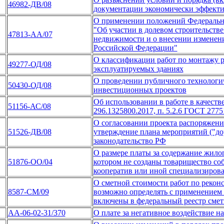
46982-ДВ/08
документации экономически эффект
О применении положений Федеральног
"Об участии в долевом строительств
47813-АА/07
недвижимости и о внесении изменени
Российской Федерации"
О классификации работ по монтажу р
49277-ОД/08
эксплуатируемых зданиях
О проведении публичного технологич
50430-ОД/08
инвестиционных проектов
Об использовании в работе в качест
51156-АС/08
296.1325800.2017, п. 5.2.6 ГОСТ 2775
О согласовании проекта распоряжен
51526-ДВ/08
утверждение плана мероприятий ("д
законодательство РФ
О размере платы за содержание жило
51876-ОО/04
котором не созданы товарищество с
кооператив или иной специализиров
О сметной стоимости работ по рекон
8587-СМ/09
возможно определять с применением 
включены в федеральный реестр сме
АА-06-02-31/370
О плате за негативное воздействие 