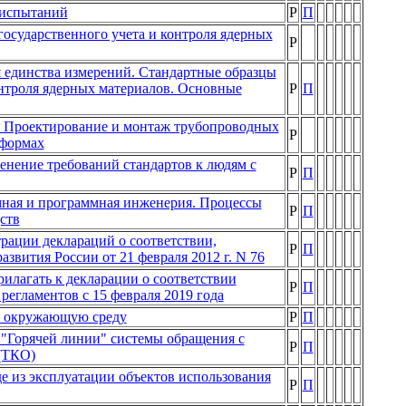
 испытаний
Р
П
осударственного учета и контроля ядерных
Р
я единства измерений. Стандартные образцы
онтроля ядерных материалов. Основные
Р
П
. Проектирование и монтаж трубопроводных
Р
тформах
нение требований стандартов к людям с
Р
П
ная и программная инженерия. Процессы
Р
П
ств
рации деклараций о соответствии,
Р
П
вития России от 21 февраля 2012 г. N 76
илагать к декларации о соответствии
Р
П
егламентов с 15 февраля 2019 года
на окружающую среду
Р
П
 "Горячей линии" системы обращения с
Р
П
(ТКО)
е из эксплуатации объектов использования
Р
П