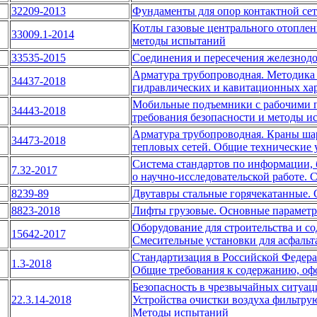
32209-2013
Фундаменты для опор контактной сет
Котлы газовые центрального отоплени
33009.1-2014
методы испытаний
33535-2015
Соединения и пересечения железнод
Арматура трубопроводная. Методика
34437-2018
гидравлических и кавитационных ха
Мобильные подъемники с рабочими п
34443-2018
требования безопасности и методы и
Арматура трубопроводная. Краны ша
34473-2018
тепловых сетей. Общие технические 
Система стандартов по информации, 
7.32-2017
о научно-исследовательской работе. 
8239-89
Двутавры стальные горячекатанные. 
8823-2018
Лифты грузовые. Основные параметр
Оборудование для строительства и со
15642-2017
Смесительные установки для асфальт
Стандартизация в Российской Федера
1.3-2018
Общие требования к содержанию, оф
Безопасность в чрезвычайных ситуац
22.3.14-2018
Устройства очистки воздуха фильтру
Методы испытаний