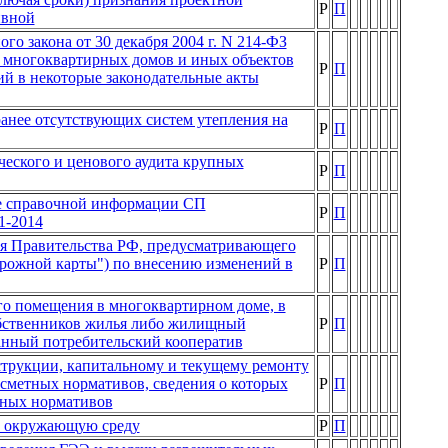
Р
П
ивной
о закона от 30 декабря 2004 г. N 214-ФЗ
е многоквартирных домов и иных объектов
Р
П
й в некоторые законодательные акты
анее отсутствующих систем утепления на
Р
П
еского и ценового аудита крупных
Р
П
ве справочной информации СП
Р
П
1-2014
ия Правительства РФ, предусматривающего
орожной карты") по внесению изменений в
Р
П
го помещения в многоквартирном доме, в
обственников жилья либо жилищный
Р
П
анный потребительский кооператив
струкции, капитальному и текущему ремонту
сметных нормативов, сведения о которых
Р
П
тных нормативов
на окружающую среду
Р
П