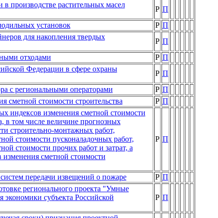
 в производстве растительных масел
Р
П
лодильных установок
Р
П
йнеров для накопления твердых
Р
П
ьными отходами
Р
П
сийской Федерации в сфере охраны
Р
П
ора с региональными операторами
Р
П
ия сметной стоимости строительства
Р
П
ых индексов изменения сметной стоимости
да, в том числе величине прогнозных
ти строительно-монтажных работ,
ной стоимости пусконаладочных работ,
Р
П
ой стоимости прочих работ и затрат, а
в изменения сметной стоимости
систем передачи извещений о пожаре
Р
П
отовке регионального проекта "Умные
я экономики субъекта Российской
Р
П
ключая сроки) признания проектной