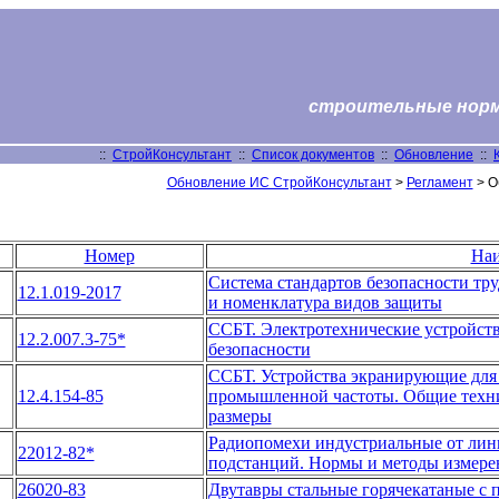
строительные нормы
::
СтройКонсультант
::
Список документов
::
Обновление
::
Обновление ИС СтройКонсультант
>
Регламент
> О
Номер
Наи
Система стандартов безопасности тр
12.1.019-2017
и номенклатура видов защиты
ССБТ. Электротехнические устройств
12.2.007.3-75*
безопасности
ССБТ. Устройства экранирующие для 
12.4.154-85
промышленной частоты. Общие техни
размеры
Радиопомехи индустриальные от лини
22012-82*
подстанций. Нормы и методы измере
26020-83
Двутавры стальные горячекатаные с 