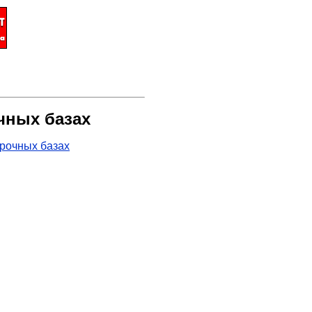
чных базах
арочных базах